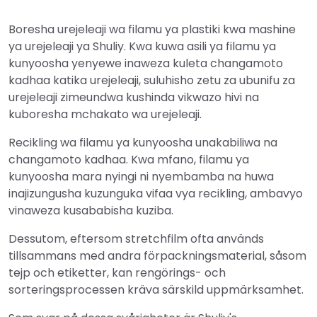
Boresha urejeleaji wa filamu ya plastiki kwa mashine
ya urejeleaji ya Shuliy. Kwa kuwa asili ya filamu ya
kunyoosha yenyewe inaweza kuleta changamoto
kadhaa katika urejeleaji, suluhisho zetu za ubunifu za
urejeleaji zimeundwa kushinda vikwazo hivi na
kuboresha mchakato wa urejeleaji.
Recikling wa filamu ya kunyoosha unakabiliwa na
changamoto kadhaa. Kwa mfano, filamu ya
kunyoosha mara nyingi ni nyembamba na huwa
inajizungusha kuzunguka vifaa vya recikling, ambavyo
vinaweza kusababisha kuziba.
Dessutom, eftersom stretchfilm ofta används
tillsammans med andra förpackningsmaterial, såsom
tejp och etiketter, kan rengörings- och
sorteringsprocessen kräva särskild uppmärksamhet.