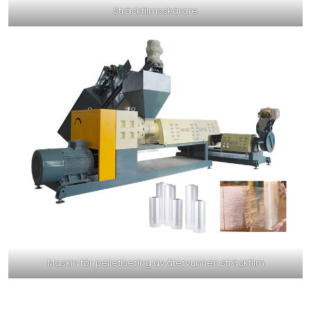
Sträckfilmsskärare
Maskin för pelletisering av återvunnen sträckfilm