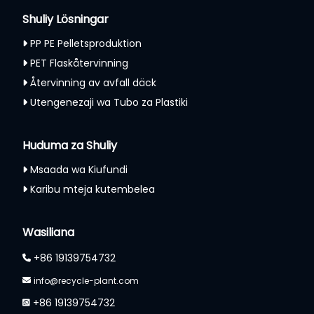
Shuliy Lösningar
PP PE Pelletsproduktion
PET Flaskåtervinning
Återvinning av avfall däck
Utengenezaji wa Tubo za Plastiki
Huduma za Shuliy
Msaada wa Kiufundi
Karibu mteja kutembelea
Whatsapp
Email
Wasiliana
+86 19139754732
Wechat
info@recycle-plant.com
+86 19139754732
Chat