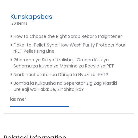
Kunskapsbas
126 Items
How to Choose the Right Scrap Rebar Straightener
Flake-to-Pellet Sync: How Wash Purity Protects Your
rPET Pelletizing Line
Gharama ya Siri ya Uzalishaji: Orodha Kuu ya
Sehemu za Kuvaa za Mashine za Recyle za PET
Nini Kinachofafanua Daraja la Nyuzi za rPET?
Bomba la Kukausha na Seperator Zig Zag Plastiki
Urejeaji wa Taka: Je, Zinahitajika?
läs mer