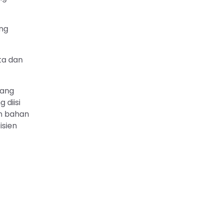
ung
ta dan
yang
diisi
an bahan
isien