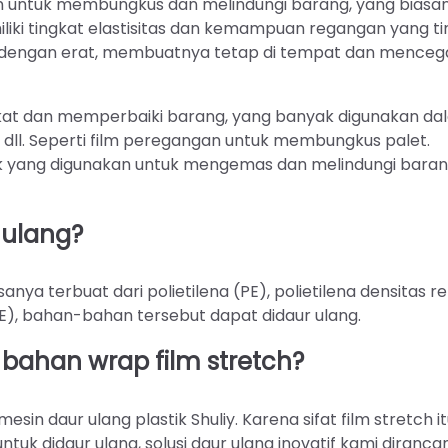
an untuk membungkus dan melindungi barang, yang biasa
iliki tingkat elastisitas dan kemampuan regangan yang tin
g dengan erat, membuatnya tetap di tempat dan mence
kat dan memperbaiki barang, yang banyak digunakan da
el, dll. Seperti film peregangan untuk membungkus palet.
ik yang digunakan untuk mengemas dan melindungi baran
 ulang?
anya terbuat dari polietilena (PE), polietilena densitas r
DPE), bahan-bahan tersebut dapat didaur ulang.
ahan wrap film stretch?
n daur ulang plastik Shuliy. Karena sifat film stretch i
uk didaur ulang, solusi daur ulang inovatif kami diranca