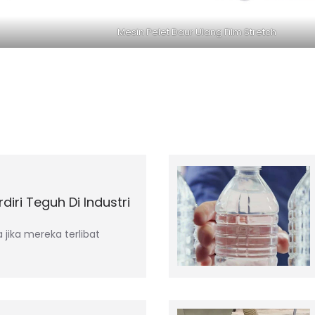
Mesin Pelet Daur Ulang Film Stretch
iri Teguh Di Industri
jika mereka terlibat