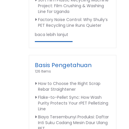
Soft Film Plastic Recycling Machine
Project: Film Crushing & Washing
Line for Uganda
Factory Noise Control: Why Shuliy’s
PET Recycling Line Runs Quieter
baca lebih lanjut
Basis Pengetahuan
126 Items
How to Choose the Right Scrap
Rebar Straightener
Flake-to-Pellet Sync: How Wash
Purity Protects Your rPET Pelletizing
Line
Biaya Tersembunyi Produksi: Daftar
Inti Suku Cadang Mesin Daur Ulang
PET