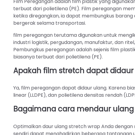
Film Peregangan adalah film plastik yang digunak
terbuat dari polietilena (PE). Film peregangan mem
ketika diregangkan, ia dapat membungkus baran
bergerak selama transportasi.
film peregangan terutama digunakan untuk mengi
industri logistik, pergudangan, manufaktur, dan rit
Pembungkus peregangan adalah sejenis film plast
biasanya terbuat dari polietilena (PE).
Apakah film stretch dapat didaur
Ya, film peregangan dapat didaur ulang. Karena bias
linear (LLDPE), dan polietilena densitas rendah (L
Bagaimana cara mendaur ulang b
Optimalkan daur ulang stretch wrap Anda dengan mesi
sendiri dapat menghadirkan beberapa tantangan unt