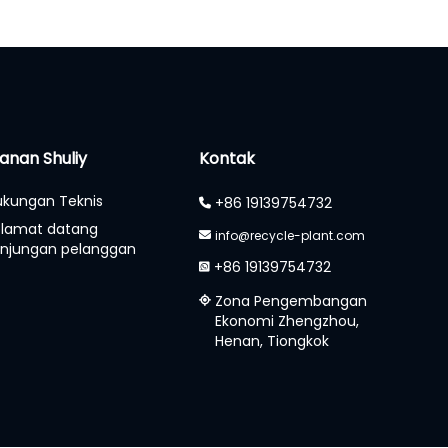
anan Shuliy
Kontak
kungan Teknis
+86 19139754732
elamat datang
info@recycle-plant.com
njungan pelanggan
+86 19139754732
Zona Pengembangan
Ekonomi Zhengzhou,
Henan, Tiongkok