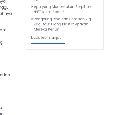
nya
Apa yang Menentukan Serpihan
ggi,
rPET Kelas Serat?
gahnya
Pengering Pipa dan Pemisah Zig
Zag Daur Ulang Plastik: Apakah
Mereka Perlu?
lam
baca lebih lanjut
g,
endah
tu
ng