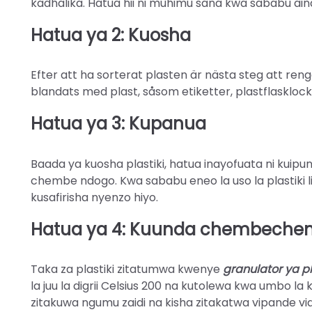
kadhalika. Hatua hii ni muhimu sana kwa sababu aina t
Hatua ya 2: Kuosha
Efter att ha sorterat plasten är nästa steg att rengö
blandats med plast, såsom etiketter, plastflasklock,
Hatua ya 3: Kupanua
Baada ya kuosha plastiki, hatua inayofuata ni kuipu
chembe ndogo. Kwa sababu eneo la uso la plastiki l
kusafirisha nyenzo hiyo.
Hatua ya 4: Kuunda chembech
Taka za plastiki zitatumwa kwenye
granulator ya pl
la juu la digrii Celsius 200 na kutolewa kwa umbo 
zitakuwa ngumu zaidi na kisha zitakatwa vipande vi