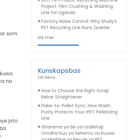
Soft Film Plastic Recycling Machine
Project: Film Crushing & Washing
Line for Uganda
Factory Noise Control: Why Shuliy’s
PET Recycling Line Runs Quieter
ngar som
läs mer
Kunskapsbas
i kuwa
126 Items
ka na
How to Choose the Right Scrap
Rebar Straightener
Flake-to-Pellet Sync: How Wash
Purity Protects Your rPET Pelletizing
Line
ye joto
Gharama ya Siri ya Uzalishaji:
mba
Orodha Kuu ya Sehemu za Kuvaa
a
za Mashine za Recyle za PET