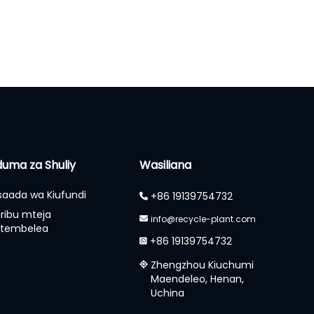
uma za Shuliy
Wasiliana
aada wa Kiufundi
+86 19139754732
ribu mteja
info@recycle-plant.com
utembelea
+86 19139754732
Zhengzhou Kiuchumi
Maendeleo, Henan,
Uchina