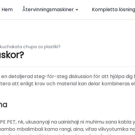
Hem
Återvinningsmaskiner
Kompletta lösnin
a kuchakata chupa za plastiki?
askor?
 en detaljerad steg-för-steg diskussion för att hjälpa dig 
otera att enligt krav och material kan delar kombineras el
ha
 PE PET, nk, ukusanyaji na uainishaji ni muhimu sana kabla 
ambo mbalimbali kama rangi, aina, vifaa vilivyotumika n