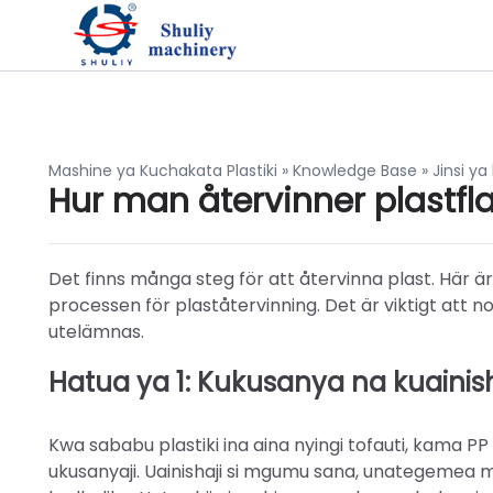
Mashine ya Kuchakata Plastiki
»
Knowledge Base
»
Jinsi y
Hur man återvinner plastfl
Det finns många steg för att återvinna plast. Här är
processen för plaståtervinning. Det är viktigt att n
utelämnas.
Hatua ya 1: Kukusanya na kuainis
Kwa sababu plastiki ina aina nyingi tofauti, kama PP
ukusanyaji. Uainishaji si mgumu sana, unategemea m