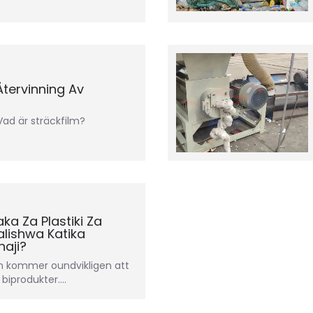
tervinning Av
Vad är sträckfilm?
aka Za Plastiki Za
alishwa Katika
aji?
n kommer oundvikligen att
r biprodukter.…