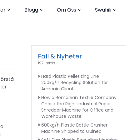
gar
Blogg
Om Oss
Swahili
Fall & Nyheter
197 Items
Hard Plastic Pelletizing Line —
förstå
200kg/h Recycling Solution for
ler
Armenia Client
How a Romanian Textile Company
Chose the Right Industrial Paper
Shredder Machine for Office and
Warehouse Waste
600kg/h Plastic Bottle Crusher
ya
Machine Shipped to Guinea
a