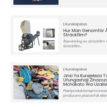
Kunskapsbas
Hur Man Genomför Å
Sträckfilm?
återvinning av sträckfilm 
Sträckfilm…
Kunskapsbas
Jinsi Ya Kurejeleza T
Ufungashaji Zinazoz
Mchakato Wa Uzalish
Plastproduktionsprocesse
producera plastavfall elle