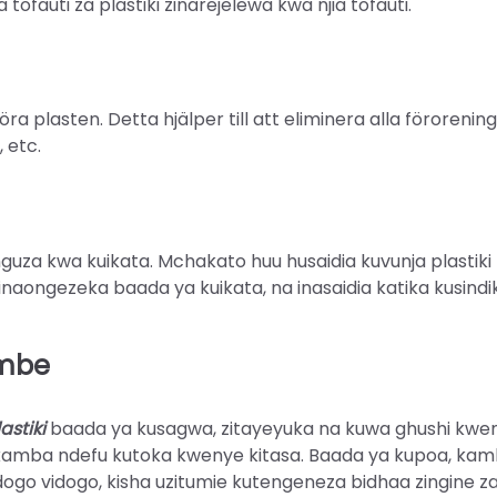
ofauti za plastiki zinarejelewa kwa njia tofauti.
ra plasten. Detta hjälper till att eliminera alla föroreni
 etc.
nguza kwa kuikata. Mchakato huu husaidia kuvunja plastik
inaongezeka baada ya kuikata, na inasaidia katika kusindi
embe
astiki
baada ya kusagwa, zitayeyuka na kuwa ghushi kwen
la kamba ndefu kutoka kwenye kitasa. Baada ya kupoa, ka
dogo vidogo, kisha uzitumie kutengeneza bidhaa zingine z