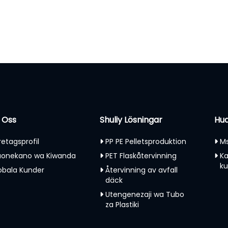
 Oss
Shuliy Lösningar
Hud
retagsprofil
PP PE Pelletsproduktion
Ms
onekano wa Kiwanda
PET Flaskåtervinning
Ka
k
obala Kunder
Återvinning av avfall
däck
Utengenezaji wa Tubo
za Plastiki