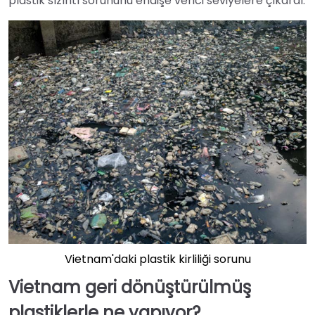
plastik sızıntı sorununu endişe verici seviyelere çıkardı.
Vietnam'daki plastik kirliliği sorunu
Vietnam geri dönüştürülmüş
plastiklerle ne yapıyor?