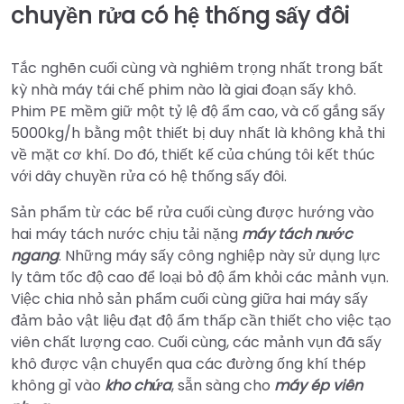
chuyền rửa có hệ thống sấy đôi
Tắc nghẽn cuối cùng và nghiêm trọng nhất trong bất
kỳ nhà máy tái chế phim nào là giai đoạn sấy khô.
Phim PE mềm giữ một tỷ lệ độ ẩm cao, và cố gắng sấy
5000kg/h bằng một thiết bị duy nhất là không khả thi
về mặt cơ khí. Do đó, thiết kế của chúng tôi kết thúc
với dây chuyền rửa có hệ thống sấy đôi.
Sản phẩm từ các bể rửa cuối cùng được hướng vào
hai máy tách nước chịu tải nặng
máy tách nước
ngang
. Những máy sấy công nghiệp này sử dụng lực
ly tâm tốc độ cao để loại bỏ độ ẩm khỏi các mảnh vụn.
Việc chia nhỏ sản phẩm cuối cùng giữa hai máy sấy
đảm bảo vật liệu đạt độ ẩm thấp cần thiết cho việc tạo
viên chất lượng cao. Cuối cùng, các mảnh vụn đã sấy
khô được vận chuyển qua các đường ống khí thép
không gỉ vào
kho chứa
, sẵn sàng cho
máy ép viên