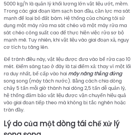
5000 kg/h là quản lý khối lượng lớn vật liệu ướt, mềm.
Trong các giai đoạn làm sạch ban đầu, cần lực ma sát
mạnh để loại bỏ đất bám. Hệ thống của chúng tôi sử
dụng một máy rửa ma sát chéo và một máy rửa ma
sát chéo công suất cao để thực hiện việc rửa sơ bộ
mạnh mẽ. Tuy nhiên, khi vật liệu vào giai đoạn xả, nguy
cơ tích tụ tăng lên.
Để tránh điều này, vật liệu được đưa vào bể rửa cạo 10
mét. Điểm sáng tạo ở đây là tại điểm xả: thay vì một lối
ra duy nhất, bể cấp vào hai
máy nâng thẳng đứng
song song (máy tách nước). Bằng cách chia dòng
chảy 5 tấn mỗi giờ thành hai dòng 2,5 tấn dễ quản lý,
hệ thống đảm bảo vật liệu được vận chuyển hiệu quả
vào giai đoạn tiếp theo mà không bị tắc nghẽn hoặc
tràn đầy.
Lý do của một dòng tái chế xử lý
song song