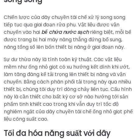
Chiến lược của dây chuyền tái chế xử lý song song
tiếp tục qua giai đoạn rửa phụ. Vật liệu được vận
chuyển vào hai
bể chứa nước sạch
riêng biệt, mỗi bể
được trang bị hai máy nâng thẳng đứng bổ sung,
nâng tổng số lên bốn thiết bị nâng ở giai đoạn này.
Sự dư thừa này là tính toán kỹ thuật. Các vật liệu
mềm như ống nhỏ giọt có xu hướng kết dính khi ướt,
làm tăng đáng kể tải trọng lên thiết bị nâng và vận
chuyển. Bằng cách phân phối tải trọng này qua nhiều
thiết bị, chúng tôi duy trì dòng chảy liên tục. Cấu hình
này là cần thiết cho bất kỳ cơ sở nào hướng tới sản
phẩm tinh khiết cao trong khi vẫn duy trì tốc độ
nghiêm ngặt của dây chuyền tái chế ống nhỏ giọt phế
liệu công suất cao.
Tối đa hóa năng suất với dây