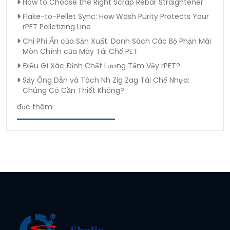
How to Choose the Right Scrap Rebar Straightener
Flake-to-Pellet Sync: How Wash Purity Protects Your
rPET Pelletizing Line
Chi Phí Ẩn của Sản Xuất: Danh Sách Các Bộ Phận Mài
Mòn Chính của Máy Tái Chế PET
Điều Gì Xác Định Chất Lượng Tấm Vảy rPET?
Sấy Ống Dẫn và Tách Nh Zig Zag Tái Chế Nhựa:
Chúng Có Cần Thiết Không?
đọc thêm