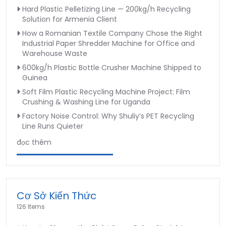
Hard Plastic Pelletizing Line — 200kg/h Recycling
Solution for Armenia Client
How a Romanian Textile Company Chose the Right
Industrial Paper Shredder Machine for Office and
Warehouse Waste
600kg/h Plastic Bottle Crusher Machine Shipped to
Guinea
Soft Film Plastic Recycling Machine Project: Film
Crushing & Washing Line for Uganda
Factory Noise Control: Why Shuliy’s PET Recycling
Line Runs Quieter
đọc thêm
Cơ Sở Kiến Thức
126 Items