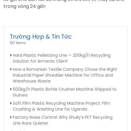
trong vòng 24 giờ!
Trường Hợp & Tin Tức
197 Items
Hard Plastic Pelletizing Line — 200kg/h Recycling
Solution for Armenia Client
How a Romanian Textile Company Chose the Right
Industrial Paper Shredder Machine for Office and
Warehouse Waste
600kg/h Plastic Bottle Crusher Machine Shipped to
Guinea
Soft Film Plastic Recycling Machine Project: Film
Crushing & Washing Line for Uganda
Factory Noise Control: Why Shuliy’s PET Recycling
Line Runs Quieter