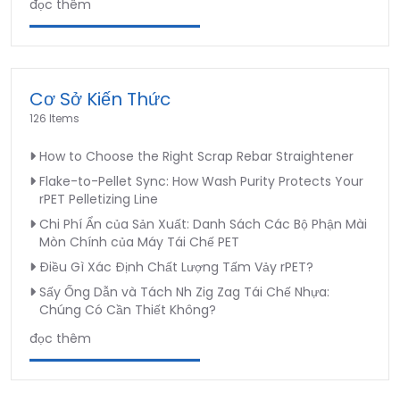
đọc thêm
Cơ Sở Kiến Thức
126 Items
How to Choose the Right Scrap Rebar Straightener
Flake-to-Pellet Sync: How Wash Purity Protects Your
rPET Pelletizing Line
Chi Phí Ẩn của Sản Xuất: Danh Sách Các Bộ Phận Mài
Mòn Chính của Máy Tái Chế PET
Điều Gì Xác Định Chất Lượng Tấm Vảy rPET?
Sấy Ống Dẫn và Tách Nh Zig Zag Tái Chế Nhựa:
Chúng Có Cần Thiết Không?
đọc thêm