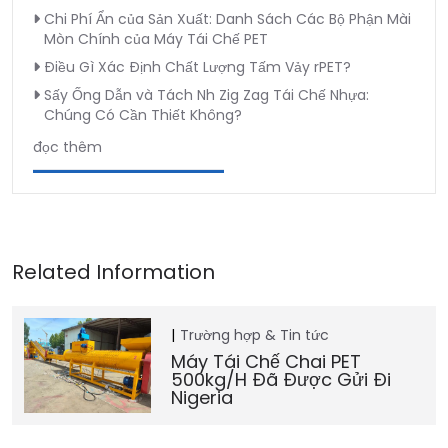
Chi Phí Ẩn của Sản Xuất: Danh Sách Các Bộ Phận Mài
Mòn Chính của Máy Tái Chế PET
Điều Gì Xác Định Chất Lượng Tấm Vảy rPET?
Sấy Ống Dẫn và Tách Nh Zig Zag Tái Chế Nhựa:
Chúng Có Cần Thiết Không?
đọc thêm
Trường hợp & Tin tức
Máy Tái Chế Chai PET
500kg/h Đã Được Gửi Đi
Nigeria