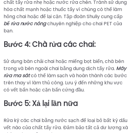
chất tẩy rửa nhẹ hoặc nước rửa chén. Tránh sử dụng
hóa chất mạnh hoặc thuốc tẩy vì chúng có thể làm
hỏng chai hoặc để lại cặn. Tập đoàn Shuliy cung cấp
bể rửa nước nóng
chuyên nghiệp cho chai PET của
bạn.
Bước 4: Chà rửa các chai:
Sử dụng bàn chải chai hoặc miếng bọt biển, chà bên
trong và bên ngoài chai bằng dung dịch tẩy rửa.
Máy
rửa ma sát
có thể làm sạch và hoàn thành các bước
trên thay vì làm thủ công. Lưu ý đến những khu vực
có vết bẩn hoặc cặn bẩn cứng đầu.
Bước 5: Xả lại lần nữa
Rửa kỹ các chai bằng nước sạch để loại bỏ bất kỳ dấu
vết nào của chất tẩy rửa. Đảm bảo tất cả dư lượng xà