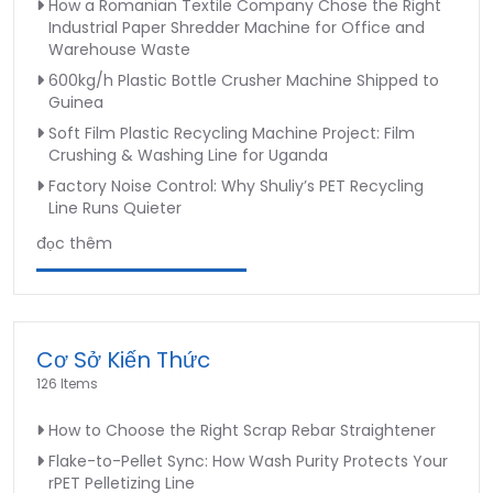
How a Romanian Textile Company Chose the Right
Industrial Paper Shredder Machine for Office and
Warehouse Waste
600kg/h Plastic Bottle Crusher Machine Shipped to
Guinea
Soft Film Plastic Recycling Machine Project: Film
Crushing & Washing Line for Uganda
Factory Noise Control: Why Shuliy’s PET Recycling
Line Runs Quieter
đọc thêm
Cơ Sở Kiến Thức
126 Items
How to Choose the Right Scrap Rebar Straightener
Flake-to-Pellet Sync: How Wash Purity Protects Your
rPET Pelletizing Line