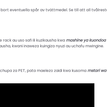
ort eventuella spår av tvättmedel. Se till att all tvålreste
rack au uso safi ili kuzikausha kwa
mashine ya kuondoa
ausha, kwani inaweza kuingiza nyuzi au uchafu mwingine.
 chupa za PET, pata maelezo zaidi kwa kusoma
mstari wa