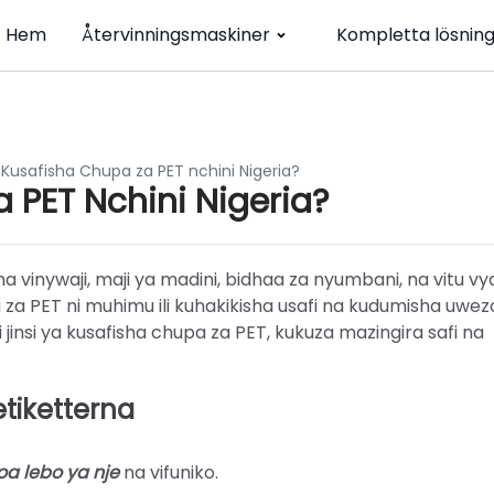
Hem
Återvinningsmaskiner
Kompletta lösnin
a Kusafisha Chupa za PET nchini Nigeria?
 PET Nchini Nigeria?
a vinywaji, maji ya madini, bidhaa za nyumbani, na vitu vy
a za PET ni muhimu ili kuhakikisha usafi na kudumisha uwe
ili jinsi ya kusafisha chupa za PET, kukuza mazingira safi na
etiketterna
a lebo ya nje
na vifuniko.