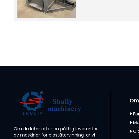
Om
Fö
Mu
Om du letar efter en pålitlig leverantör
Gl
av maskiner för plaståtervinning, är vi