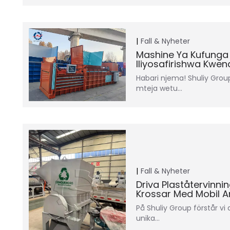
Fall & Nyheter
Mashine Ya Kufunga 
Iliyosafirishwa Kwen
Habari njema! Shuliy Grou
mteja wetu…
Fall & Nyheter
Driva Plaståtervinnin
Krossar Med Mobil 
På Shuliy Group förstår vi a
unika…