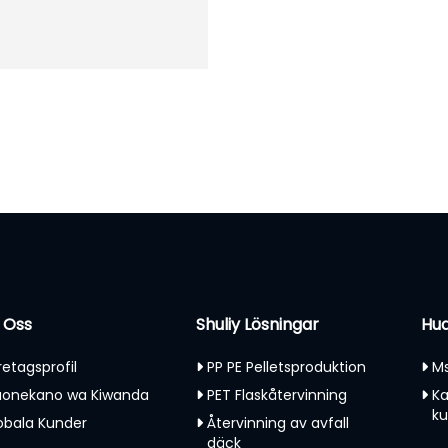
 Oss
Shuliy Lösningar
Hud
retagsprofil
PP PE Pelletsproduktion
Ms
onekano wa Kiwanda
PET Flaskåtervinning
Ka
k
obala Kunder
Återvinning av avfall
däck