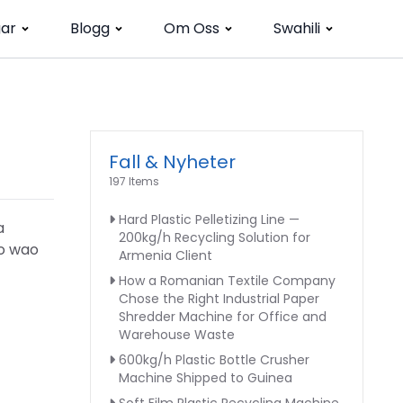
gar
Blogg
Om Oss
Swahili
Fall & Nyheter
197 Items
Hard Plastic Pelletizing Line —
a
200kg/h Recycling Solution for
zo wao
Armenia Client
How a Romanian Textile Company
Chose the Right Industrial Paper
Shredder Machine for Office and
Warehouse Waste
600kg/h Plastic Bottle Crusher
Machine Shipped to Guinea