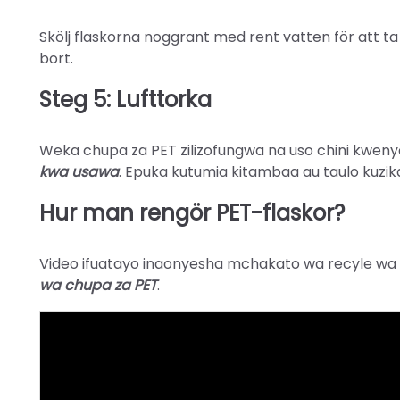
Skölj flaskorna noggrant med rent vatten för att ta b
bort.
Steg 5: Lufttorka
Weka chupa za PET zilizofungwa na uso chini kwenye 
kwa usawa
. Epuka kutumia kitambaa au taulo kuzik
Hur man rengör PET-flaskor?
Video ifuatayo inaonyesha mchakato wa recyle wa
wa chupa za PET
.