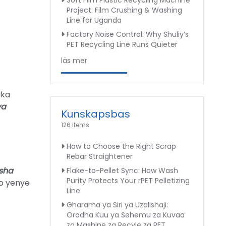
Soft Film Plastic Recycling Machine
Project: Film Crushing & Washing
Line for Uganda
Factory Noise Control: Why Shuliy’s
PET Recycling Line Runs Quieter
läs mer
uka
ya
Kunskapsbas
126 Items
How to Choose the Right Scrap
Rebar Straightener
isha
Flake-to-Pellet Sync: How Wash
Purity Protects Your rPET Pelletizing
eo yenye
Line
Gharama ya Siri ya Uzalishaji:
Orodha Kuu ya Sehemu za Kuvaa
za Mashine za Recyle za PET