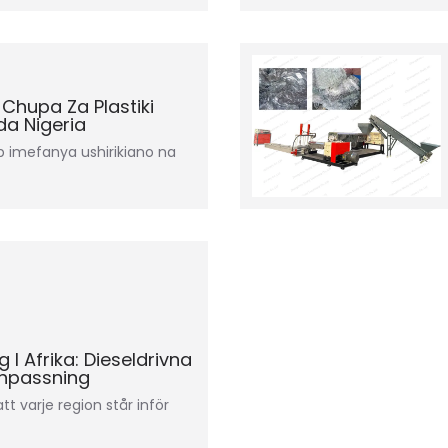
Chupa Za Plastiki
da Nigeria
p imefanya ushirikiano na
g I Afrika: Dieseldrivna
Anpassning
tt varje region står inför