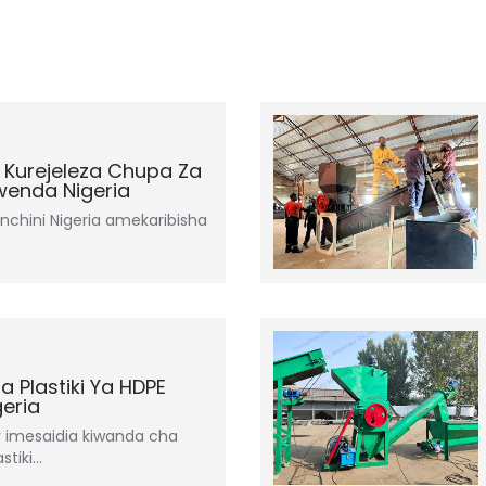
 Kurejeleza Chupa Za
wenda Nigeria
nchini Nigeria amekaribisha
a Plastiki Ya HDPE
eria
y imesaidia kiwanda cha
stiki…