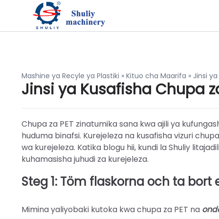
Mashine ya Recyle ya Plastiki
»
Kituo cha Maarifa
»
Jinsi y
Jinsi ya Kusafisha Chupa za
Chupa za PET zinatumika sana kwa ajili ya kufungash
huduma binafsi. Kurejeleza na kusafisha vizuri chup
wa kurejeleza. Katika blogu hii, kundi la Shuliy litajad
kuhamasisha juhudi za kurejeleza.
Steg 1: Töm flaskorna och ta bort 
Mimina yaliyobaki kutoka kwa chupa za PET na
ondo