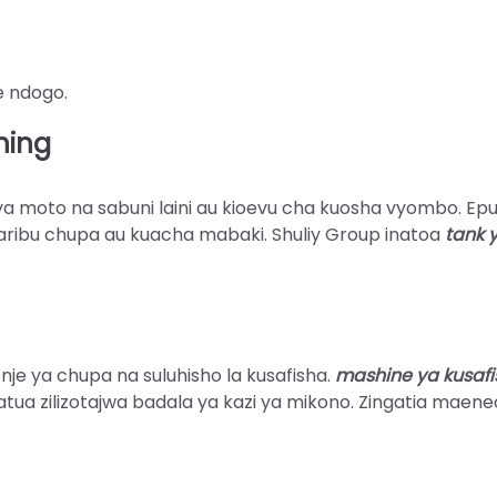
e ndogo.
ning
ya moto na sabuni laini au kioevu cha kuosha vyombo. Ep
haribu chupa au kuacha mabaki. Shuliy Group inatoa
tank 
nje ya chupa na suluhisho la kusafisha.
mashine ya kusaf
tua zilizotajwa badala ya kazi ya mikono. Zingatia maen