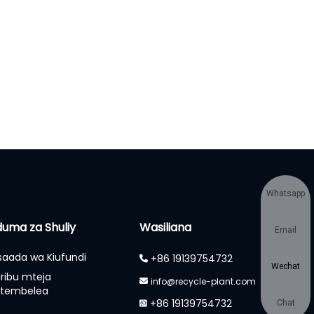
Whatsapp
uma za Shuliy
Wasiliana
Email
aada wa Kiufundi
+86 19139754732
Wechat
ribu mteja
info@recycle-plant.com
utembelea
+86 19139754732
Chat