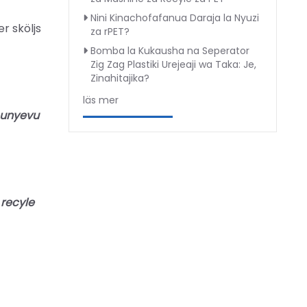
Nini Kinachofafanua Daraja la Nyuzi
r sköljs
za rPET?
Bomba la Kukausha na Seperator
Zig Zag Plastiki Urejeaji wa Taka: Je,
Zinahitajika?
läs mer
 unyevu
 recyle