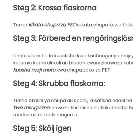
Steg 2: Krossa flaskorna
Tumia
kikata chupa za PET
kukata chupa kuwa flak
Steg 3: Förbered en rengöringslös
Unda suluhisho la kusafisha kwa kuchanganya maji 
kutumia kemikali kali au bleach kwani zinaweza ku
kuosha maji moto
kwa chupa zako za PET.
Steg 4: Skrubba flaskorna:
Tumia brashi ya chupa au sponji, kusafisha ndani na 
kwa msuguano
inaweza kusafisha na kukamilisha ha
madoa au mabaki magumu.
Steg 5: Skölj igen