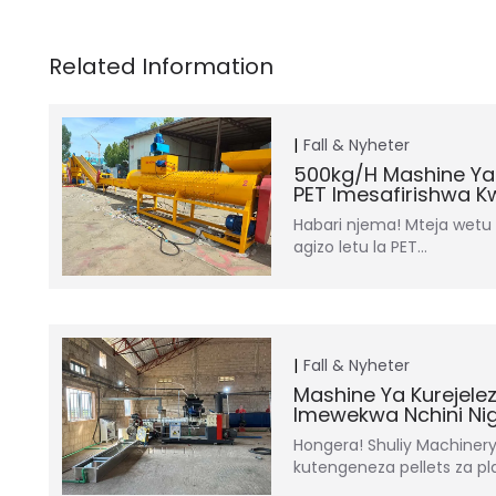
Fall & Nyheter
500kg/h Mashine Ya
PET Imesafirishwa K
Habari njema! Mteja wetu 
agizo letu la PET…
Fall & Nyheter
Mashine Ya Kurejelez
Imewekwa Nchini Nig
Hongera! Shuliy Machiner
kutengeneza pellets za pla