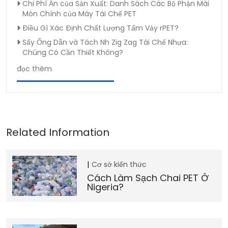
Chi Phí Ẩn của Sản Xuất: Danh Sách Các Bộ Phận Mài
Mòn Chính của Máy Tái Chế PET
Điều Gì Xác Định Chất Lượng Tấm Vảy rPET?
Sấy Ống Dẫn và Tách Nh Zig Zag Tái Chế Nhựa:
Chúng Có Cần Thiết Không?
đọc thêm
Cơ sở kiến thức
Cách Làm Sạch Chai PET Ở
Nigeria?