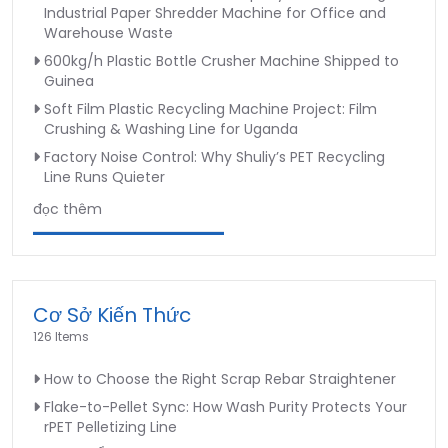
Industrial Paper Shredder Machine for Office and
Warehouse Waste
600kg/h Plastic Bottle Crusher Machine Shipped to
Guinea
Soft Film Plastic Recycling Machine Project: Film
Crushing & Washing Line for Uganda
Factory Noise Control: Why Shuliy’s PET Recycling
Line Runs Quieter
đọc thêm
Cơ Sở Kiến Thức
126 Items
How to Choose the Right Scrap Rebar Straightener
Flake-to-Pellet Sync: How Wash Purity Protects Your
rPET Pelletizing Line