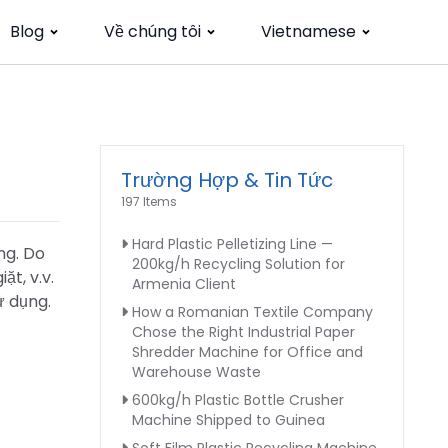
Blog
Về chúng tôi
Vietnamese
Trường Hợp & Tin Tức
197 Items
Hard Plastic Pelletizing Line —
ng. Do
200kg/h Recycling Solution for
ặt, v.v.
Armenia Client
ử dụng.
How a Romanian Textile Company
Chose the Right Industrial Paper
Shredder Machine for Office and
Warehouse Waste
600kg/h Plastic Bottle Crusher
Machine Shipped to Guinea