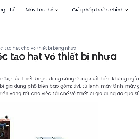
ng chủ
Máy tái chế
Giải pháp hoàn chỉnh
ệc tạo hạt cho vỏ thiết bị bằng nhựa
ệc tạo hạt vỏ thiết bị nhựa
 đại, các thiết bị gia dụng cũng đang xuất hiện không ngừ
bị gia dụng phổ biến bao gồm: tivi, tủ lạnh, máy tính, máy gi
riển vọng tốt cho việc tái chế vỏ thiết bị gia dụng đã qua s