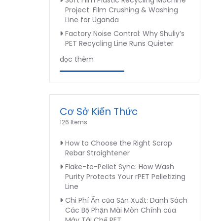
Soft Film Plastic Recycling Machine
Project: Film Crushing & Washing
Line for Uganda
Factory Noise Control: Why Shuliy’s
PET Recycling Line Runs Quieter
đọc thêm
Cơ Sở Kiến Thức
126 Items
How to Choose the Right Scrap
Rebar Straightener
Flake-to-Pellet Sync: How Wash
Purity Protects Your rPET Pelletizing
Line
Chi Phí Ẩn của Sản Xuất: Danh Sách
Các Bộ Phận Mài Mòn Chính của
Máy Tái Chế PET