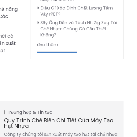
Điều Gì Xác Định Chất Lượng Tấm
khả năng
Vảy rPET?
 Các
Sấy Ống Dẫn và Tách Nh Zig Zag Tái
Chế Nhựa: Chúng Có Cần Thiết
Không?
hời có
ản xuất
đọc thêm
hạt
Trường hợp & Tin tức
Quy Trình Chế Biến Chi Tiết Của Máy Tạo
Hạt Nhựa
Công ty chúng tôi sản xuất máy tạo hạt tái chế nhựa