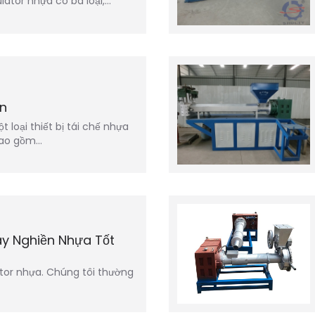
ator nhựa có ba loại,…
án
 loại thiết bị tái chế nhựa
 bao gồm…
y Nghiền Nhựa Tốt
ator nhựa. Chúng tôi thường