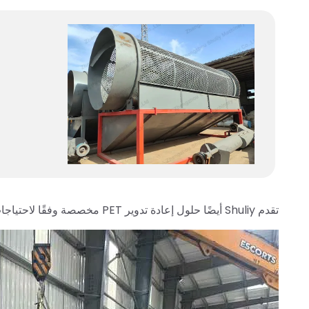
تقدم Shuliy أيضًا حلول إعادة تدوير PET مخصصة وفقًا لاحتياجات مصانع التدوير العالمية. حالتنا الناجحة: مصانع إعادة تدوير PET في بوتان