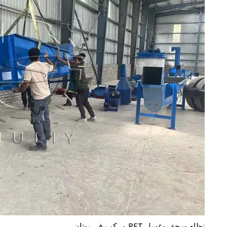
نظام سحق وغسل PET مركب في بوتان