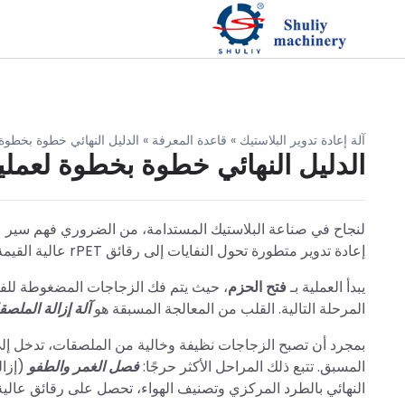
آلة إعادة تدوير البلاستيك
»
قاعدة المعرفة
»
الدليل النهائي خطوة بخطوة ل
الدليل النهائي خطوة بخطوة لعملية إ
لنجاح في صناعة البلاستيك المستدامة، من الضروري فهم سير
إعادة تدوير متطورة تحول النفايات إلى رقائق rPET عالية القيمة.
يبدأ العملية بـ
فتح الحزم
، حيث يتم فك الزجاجات المضغوطة للف
المرحلة التالية. القلب من المعالجة المسبقة هو
آلة إزالة الملص
بمجرد أن تصبح الزجاجات نظيفة وخالية من الملصقات، تدخل إ
المسبق. تتبع ذلك المراحل الأكثر حرجًا:
فصل الغمر والطفو
(إزال
النهائي بالطرد المركزي وتصنيف الهواء، تحصل على رقائق عالية الج