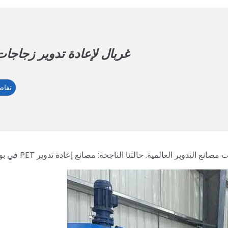
غربال لإعادة تدوير زجاجات ET
تفاص