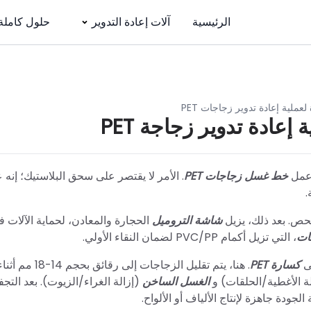
الرئيسية
آلات إعادة التدوير
حلول كاملة
عملية إعادة تدوير زجاجات PET
عادة تدوير زجاجة PET
 عمل
خط غسل زجاجات PET
. الأمر لا يقتصر على سحق البلاستيك؛ إنه 
حص. بعد ذلك، يزيل
شاشة التروميل
الحجارة والمعادن، لحماية الآلات 
قات
، التي تزيل أكمام PVC/PP لضمان النقاء الأولي.
لى
كسارة PET
. هنا، يتم تقليل الزجاجات إلى ر
ة الأغطية/الحلقات) و
الغسل الساخن
(إزالة الغراء/الزيوت). بعد التج
ودة جاهزة لإنتاج الألياف أو الألواح.