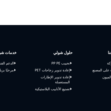
ا
حلول شولي
خدمات شو
كة
تحبيب PP PE
الدعم الفن
 على المصنع
إعادة تدوير زجاجات PET
مرحبًا بزيا
الميون
إعادة تدوير الإطارات
المستعملة
تصنيع الأنابيب البلاستيكية