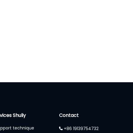
vices Shuliy
Contact
pport technique
+86 19139754732