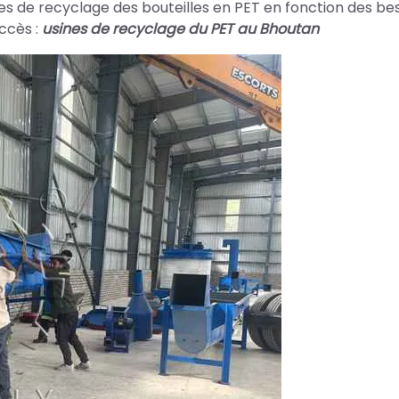
es de recyclage des bouteilles en PET en fonction des be
en
ccès :
usines de recyclage du PET au Bhoutan
PET