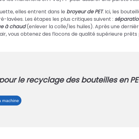
quette, elles entrent dans le
broyeur de PET
. Ici, les boutei
-lavées. Les étapes les plus critiques suivent :
séparatio
ge à chaud
(enlever la colle/les huiles). Après une derniè
air, vous obtenez des flocons de qualité supérieure prêts 
pour le recyclage des bouteilles en PE
Tamis
la machine
pour
le
recyclage
des
bouteilles