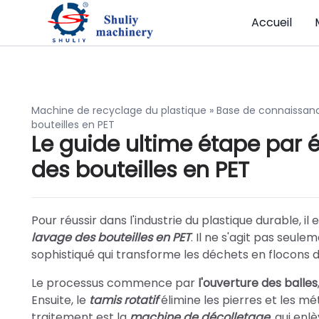
Accueil
Machine de recyclage du plastique
»
Base de connaissan
bouteilles en PET
Le guide ultime étape par 
des bouteilles en PET
Pour réussir dans l'industrie du plastique durable, i
lavage des bouteilles en PET
. Il ne s'agit pas seul
sophistiqué qui transforme les déchets en flocons d
Le processus commence par
l'ouverture des balles
Ensuite, le
tamis rotatif
élimine les pierres et les m
traitement est la
machine de décolletage
, qui en