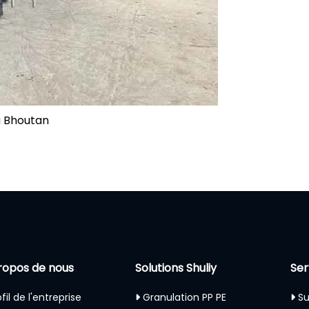
u Bhoutan
ropos de nous
Solutions Shuliy
Ser
fil de l'entreprise
Granulation PP PE
Su