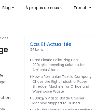
Blog
À propos de nous
French
e des
Cas Et Actualités
age
197 Items
Hard Plastic Pelletizing Line —
200kg/h Recycling Solution for
Armenia Client
de
How a Romanian Textile Company
lage
Chose the Right Industrial Paper
Shredder Machine for Office and
Warehouse Waste
ction.
600kg/h Plastic Bottle Crusher
Machine Shipped to Guinea
ale.