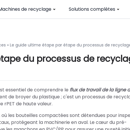
Machines de recyclage
Solutions complètes
ces
»
Le guide ultime étape par étape du processus de recyclag
étape du processus de recycl
l est essentiel de comprendre le
flux de travail de la ligne 
ement de broyer du plastique ; c'est un processus de recyc
e rPET de haute valeur.
, où les bouteilles compactées sont détendues pour inspe
étaux, protégeant la machinerie en aval. Le cœur du pré-
lève les manchons en PVC/PP pour assurer une pureté initi