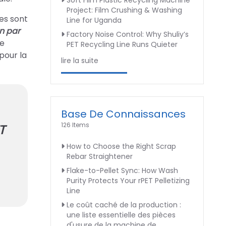
Soft Film Plastic Recycling Machine
Project: Film Crushing & Washing
lles sont
Line for Uganda
n par
Factory Noise Control: Why Shuliy’s
re
PET Recycling Line Runs Quieter
pour la
lire la suite
Base De Connaissances
126 Items
T
Mac
How to Choose the Right Scrap
Rebar Straightener
Déta
Flake-to-Pellet Sync: How Wash
Purity Protects Your rPET Pelletizing
Line
Le coût caché de la production :
une liste essentielle des pièces
d'usure de la machine de