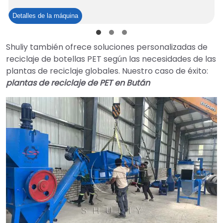
Tamiz
Detalles de la máquina
para
reciclaje
Shuliy también ofrece soluciones personalizadas de
de
reciclaje de botellas PET según las necesidades de las
botellas
plantas de reciclaje globales. Nuestro caso de éxito:
PET
plantas de reciclaje de PET en Bután