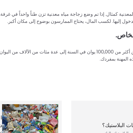
معدنية كمثال. إذا تم وضع زجاجة مياه معدنية تزن طناً واحداً في غرفة
لخاص.
في رأي وانغ يوي، هذه هي النقطة الأكثر أهمية. لقد قفز الربح من أكثر من 100,000 يوان في السنة إلى عدة مئات من الآلاف من 
 المهنة بمفردك.
ت البلاستيك؟
د