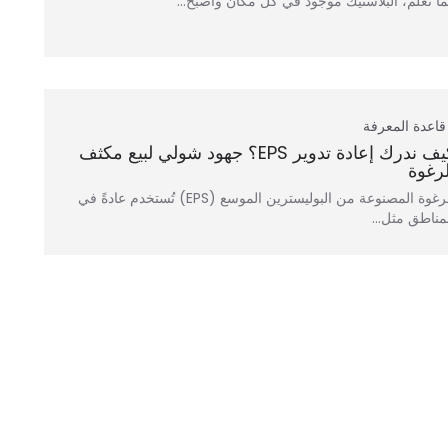
ا تعلم، البلاستيك موجود في كل مكان وأصبح...
قاعدة المعرفة
كيف ندرك إعادة تدوير EPS؟ جهود شولي لبيع مكثف
لرغوة
الرغوة المصنوعة من البوليسترين الموسع (EPS) تُستخدم عادةً في
مناطق مثل...