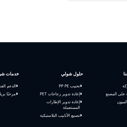
ا
حلول شولي
خدمات شو
كة
تحبيب PP PE
الدعم الفن
 على المصنع
إعادة تدوير زجاجات PET
مرحبًا بزيا
الميون
إعادة تدوير الإطارات
المستعملة
تصنيع الأنابيب البلاستيكية