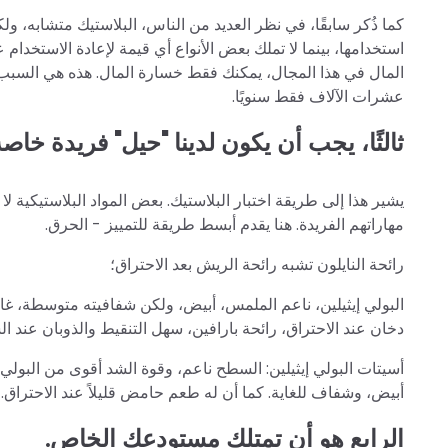
كما ذُكر سابقًا، في نظر العديد من الناس، البلاستيك متشابه، و
استخدامها، بينما لا تملك بعض الأنواع أي قيمة لإعادة الاستخدا
المال في هذا المجال، يمكنك فقط خسارة المال. هذه هي السبب
عشرات الآلاف فقط سنويًا.
ثالثًا، يجب أن يكون لدينا "حيل" فريدة خاصة 
يشير هذا إلى طريقة اختبار البلاستيك. بعض المواد البلاستيكية ل
مهاراتهم الفريدة. هنا يقدم أبسط طريقة للتمييز - الحرق.
رائحة النايلون تشبه رائحة الريش بعد الاحتراق؛
البولي إيثيلين، ناعم الملمس، أبيض، ولكن شفافيته متوسطة، غا
دخان عند الاحتراق، رائحة بارافين، سهل التنقيط والذوبان عند 
أسيتات البولي إيثيلين: السطح ناعم، وقوة الشد أقوى من البولي 
أبيض، وشفاف للغاية. كما أن له طعم حامض قليلاً عند الاحتراق.
الرابع هو أن تمتلك مستودعك الخاص.