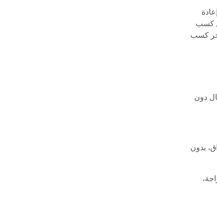
عادة
عن كسب
آخر كسب
جال دون
ق، بدون
اجة،