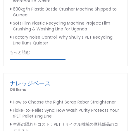
Warehouse Waste
600kg/h Plastic Bottle Crusher Machine Shipped to
Guinea
Soft Film Plastic Recycling Machine Project: Film
Crushing & Washing Line for Uganda
Factory Noise Control: Why Shuliy’s PET Recycling
Line Runs Quieter
もっと読む
ナレッジベース
126 Items
How to Choose the Right Scrap Rebar Straightener
Flake-to-Pellet Sync: How Wash Purity Protects Your
rPET Pelletizing Line
生産の隠れたコスト：PETリサイクル機械の摩耗部品のコ
アリスト