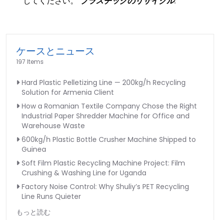
してください。
プラスチックのリサイクル
.
ケースとニュース
197 Items
Hard Plastic Pelletizing Line — 200kg/h Recycling
Solution for Armenia Client
How a Romanian Textile Company Chose the Right
Industrial Paper Shredder Machine for Office and
Warehouse Waste
600kg/h Plastic Bottle Crusher Machine Shipped to
Guinea
Soft Film Plastic Recycling Machine Project: Film
Crushing & Washing Line for Uganda
Factory Noise Control: Why Shuliy’s PET Recycling
Line Runs Quieter
もっと読む