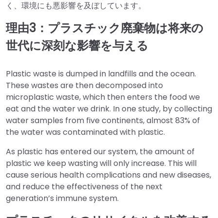
く、環境にも悪影響を及ぼしています。
理由3：プラスチック廃棄物は将来の
世代に深刻な影響を与える
Plastic waste is dumped in landfills and the ocean.
These wastes are then decomposed into
microplastic waste, which then enters the food we
eat and the water we drink. In one study, by collecting
water samples from five continents, almost 83% of
the water was contaminated with plastic.
As plastic has entered our system, the amount of
plastic we keep wasting will only increase. This will
cause serious health complications and new diseases,
and reduce the effectiveness of the next
generation’s immune system.