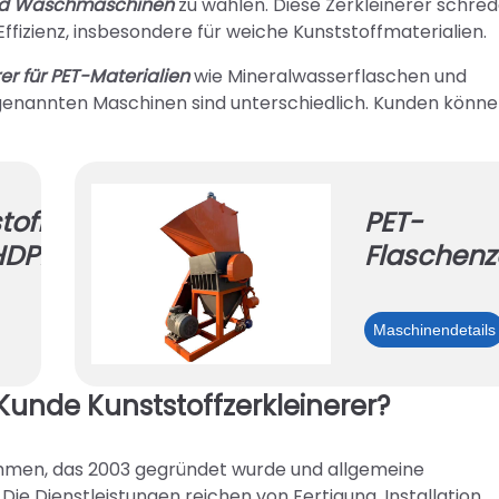
und Waschmaschinen
zu wählen. Diese Zerkleinerer schre
ffizienz, insbesondere für weiche Kunststoffmaterialien.
rer für PET-Materialien
wie Mineralwasserflaschen und
genannten Maschinen sind unterschiedlich. Kunden könne
toffzerkleinerer
PET-
 HDPE Recycling
Flaschenz
llkunststoffzerkleinerer
Maschinendetails
unde Kunststoffzerkleinerer?
PE
PE
ycling
ehmen, das 2003 gegründet wurde und allgemeine
 Die Dienstleistungen reichen von Fertigung, Installation,