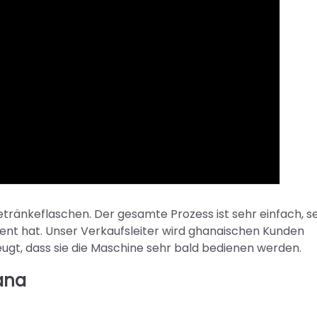
etränkeflaschen. Der gesamte Prozess ist sehr einfach, se
dient hat. Unser Verkaufsleiter wird ghanaischen Kunden
zeugt, dass sie die Maschine sehr bald bedienen werden.
ana