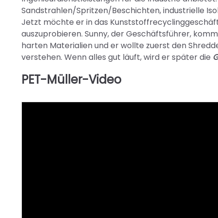
Sandstrahlen/Spritzen/Beschichten, industrielle Iso
Jetzt möchte er in das Kunststoffrecyclinggeschäft
auszuprobieren. Sunny, der Geschäftsführer, komm
harten Materialien und er wollte zuerst den Shredd
verstehen. Wenn alles gut läuft, wird er später die
G
PET-Müller-Video