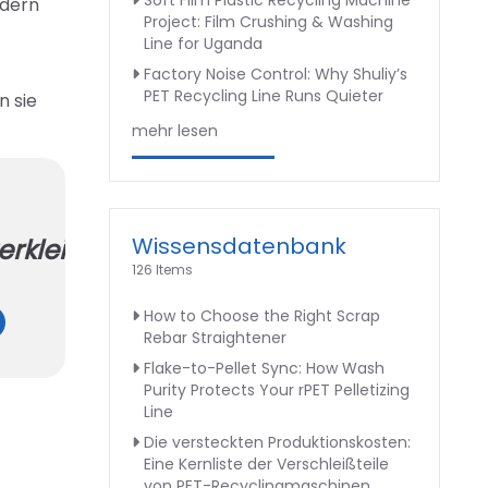
Soft Film Plastic Recycling Machine
ddern
Project: Film Crushing & Washing
Line for Uganda
Factory Noise Control: Why Shuliy’s
PET Recycling Line Runs Quieter
n sie
mehr lesen
Wissensdatenbank
erkleinerungsmaschine
126 Items
How to Choose the Right Scrap
PET-
Rebar Straightener
Flaschenzerkleinerungsmaschine
Flake-to-Pellet Sync: How Wash
Purity Protects Your rPET Pelletizing
Line
Die versteckten Produktionskosten:
Eine Kernliste der Verschleißteile
von PET-Recyclingmaschinen