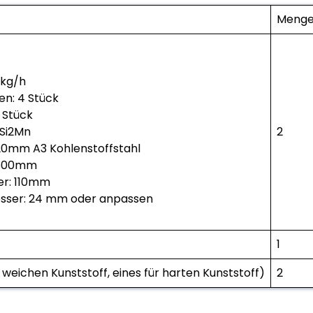
Meng
0kg/h
en: 4 Stück
 Stück
0Si2Mn
2
20mm A3 Kohlenstoffstahl
*500mm
r: 110mm
sser: 24 mm oder anpassen
1
r weichen Kunststoff, eines für harten Kunststoff)
2