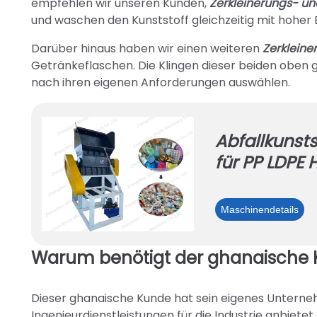
empfehlen wir unseren Kunden,
Zerkleinerungs- 
und waschen den Kunststoff gleichzeitig mit hoher E
Darüber hinaus haben wir einen weiteren
Zerkleine
Getränkeflaschen. Die Klingen dieser beiden oben 
nach ihren eigenen Anforderungen auswählen.
Abfallkunsts
für PP LDPE
Abfa
Maschinendetails
für
PP
Warum benötigt der ghanaische K
LD
HD
Rec
Dieser ghanaische Kunde hat sein eigenes Untern
Ingenieurdienstleistungen für die Industrie anbietet.