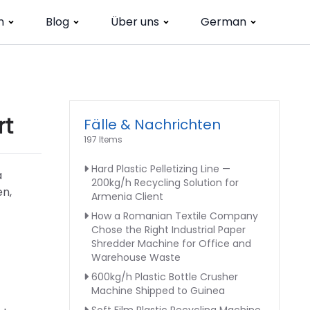
n
Blog
Über uns
German
rt
Fälle & Nachrichten
197 Items
Hard Plastic Pelletizing Line —
a
200kg/h Recycling Solution for
en,
Armenia Client
How a Romanian Textile Company
Chose the Right Industrial Paper
Shredder Machine for Office and
Warehouse Waste
600kg/h Plastic Bottle Crusher
Machine Shipped to Guinea