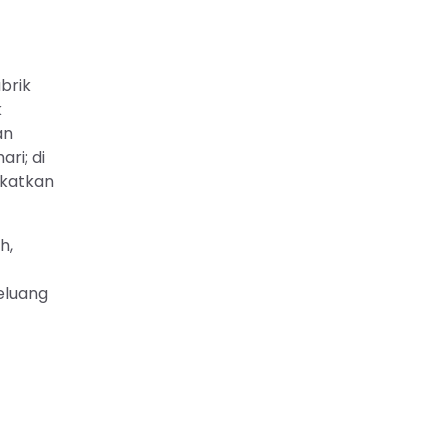
brik
k
an
ri; di
gkatkan
h,
eluang