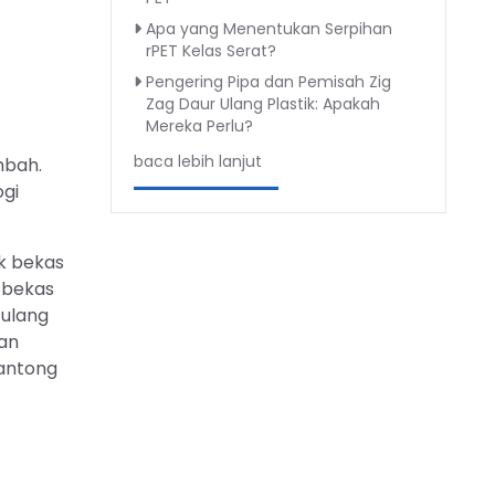
Apa yang Menentukan Serpihan
rPET Kelas Serat?
Pengering Pipa dan Pemisah Zig
Zag Daur Ulang Plastik: Apakah
Mereka Perlu?
baca lebih lanjut
mbah.
ogi
ik bekas
 bekas
 ulang
kan
kantong