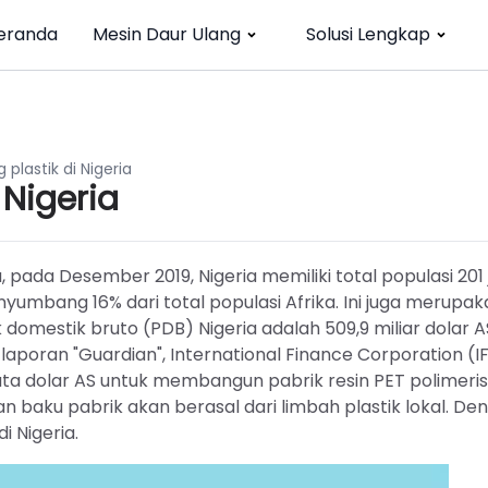
eranda
Mesin Daur Ulang
Solusi Lengkap
 plastik di Nigeria
 Nigeria
 pada Desember 2019, Nigeria memiliki total populasi 201 
yumbang 16% dari total populasi Afrika. Ini juga merupak
 domestik bruto (PDB) Nigeria adalah 509,9 miliar dolar A
laporan "Guardian", International Finance Corporation (I
 dolar AS untuk membangun pabrik resin PET polimeris
n baku pabrik akan berasal dari limbah plastik lokal. De
 Nigeria.