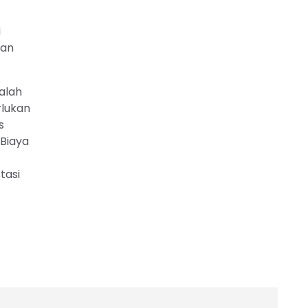
i
aan
alah
rlukan
s
 Biaya
tasi