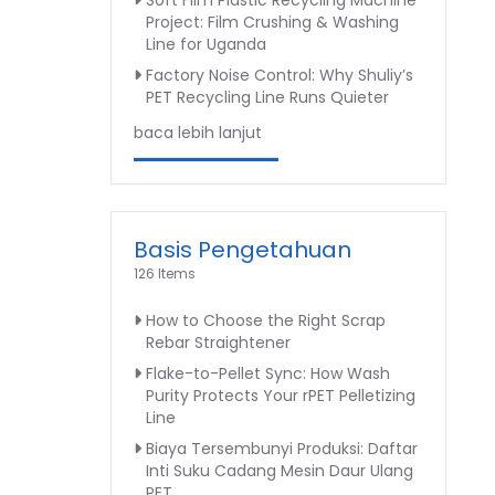
Soft Film Plastic Recycling Machine
Project: Film Crushing & Washing
Line for Uganda
Factory Noise Control: Why Shuliy’s
PET Recycling Line Runs Quieter
baca lebih lanjut
Basis Pengetahuan
126 Items
How to Choose the Right Scrap
Rebar Straightener
Flake-to-Pellet Sync: How Wash
Purity Protects Your rPET Pelletizing
Line
Biaya Tersembunyi Produksi: Daftar
Inti Suku Cadang Mesin Daur Ulang
PET