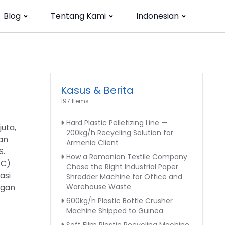
Blog
Tentang Kami
Indonesian
Kasus & Berita
197 Items
Hard Plastic Pelletizing Line —
juta,
200kg/h Recycling Solution for
an
Armenia Client
S.
How a Romanian Textile Company
FC)
Chose the Right Industrial Paper
asi
Shredder Machine for Office and
ngan
Warehouse Waste
600kg/h Plastic Bottle Crusher
Machine Shipped to Guinea