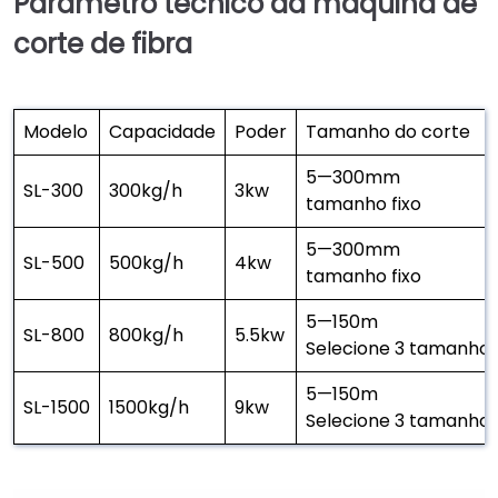
Parâmetro técnico da máquina de
corte de fibra
Modelo
Capacidade
Poder
Tamanho do corte
5—300mm
SL-300
300kg/h
3kw
tamanho fixo
5—300mm
SL-500
500kg/h
4kw
tamanho fixo
5—150m
SL-800
800kg/h
5.5kw
Selecione 3 tamanho
5—150m
SL-1500
1500kg/h
9kw
Selecione 3 tamanho