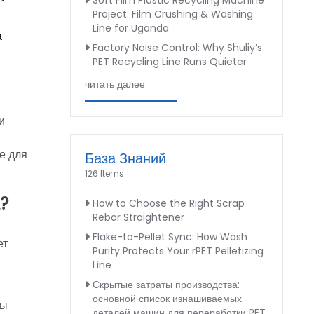
Soft Film Plastic Recycling Machine
Project: Film Crushing & Washing
Line for Uganda
а
Factory Noise Control: Why Shuliy’s
PET Recycling Line Runs Quieter
читать далее
и
е для
База Знаний
126 Items
?
How to Choose the Right Scrap
Rebar Straightener
Flake-to-Pellet Sync: How Wash
ет
Purity Protects Your rPET Pelletizing
Line
Скрытые затраты производства:
основной список изнашиваемых
пы
деталей машин для переработки PET