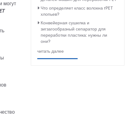
и могут
Что определяет класс волокна rPET
ET
хлопьев?
Конвейерная сушилка и
зигзагообразный сепаратор для
ть
переработки пластика: нужны ли
они?
читать далее
ты
пов
чество