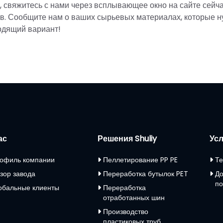
, свяжитесь с нами через всплывающее окно на сайте сейча
ов. Сообщите нам о ваших сырьевых материалах, которые 
одящий вариант!
ас
Решения Shuliy
Усл
офиль компании
Пеллетирование PP PE
Те
зор завода
Переработка бутылок PET
До
по
обальные клиенты
Переработка
отработанных шин
Производство
пластиковых труб