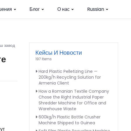
шения
Блог
О нас
Russian
аш завод
Кейсы И Новости
те
197 Items
Hard Plastic Pelletizing Line —
200kg/h Recycling Solution for
Armenia Client
How a Romanian Textile Company
Chose the Right Industrial Paper
Shredder Machine for Office and
Warehouse Waste
600kg/h Plastic Bottle Crusher
Machine Shipped to Guinea
ут