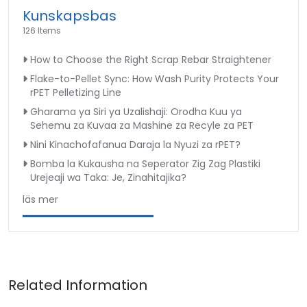
Kunskapsbas
126 Items
How to Choose the Right Scrap Rebar Straightener
Flake-to-Pellet Sync: How Wash Purity Protects Your
rPET Pelletizing Line
Gharama ya Siri ya Uzalishaji: Orodha Kuu ya
Sehemu za Kuvaa za Mashine za Recyle za PET
Nini Kinachofafanua Daraja la Nyuzi za rPET?
Bomba la Kukausha na Seperator Zig Zag Plastiki
Urejeaji wa Taka: Je, Zinahitajika?
läs mer