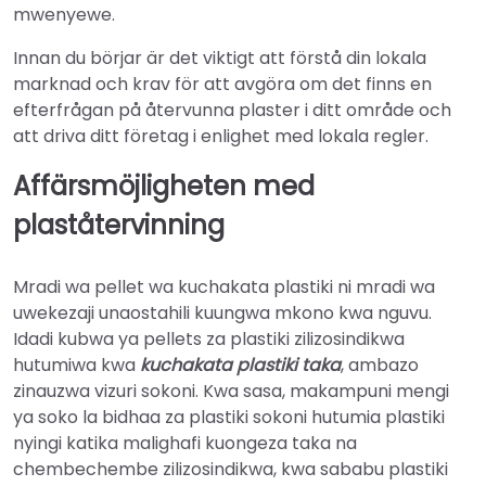
mwenyewe.
Innan du börjar är det viktigt att förstå din lokala
marknad och krav för att avgöra om det finns en
efterfrågan på återvunna plaster i ditt område och
att driva ditt företag i enlighet med lokala regler.
Affärsmöjligheten med
plaståtervinning
Mradi wa pellet wa kuchakata plastiki ni mradi wa
uwekezaji unaostahili kuungwa mkono kwa nguvu.
Idadi kubwa ya pellets za plastiki zilizosindikwa
hutumiwa kwa
kuchakata plastiki taka
, ambazo
zinauzwa vizuri sokoni. Kwa sasa, makampuni mengi
ya soko la bidhaa za plastiki sokoni hutumia plastiki
nyingi katika malighafi kuongeza taka na
chembechembe zilizosindikwa, kwa sababu plastiki