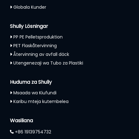
Globala Kunder
Shuliy Lösningar
PP PE Pelletsproduktion
PET Flaskåtervinning
Återvinning av avfall däck
Utengenezaji wa Tubo za Plastiki
Huduma za Shuliy
Msaada wa Kiufundi
Karibu mteja kutembelea
Wasiliana
+86 19139754732