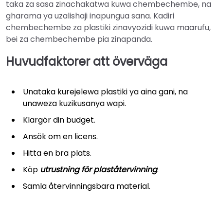
taka za sasa zinachakatwa kuwa chembechembe, na
gharama ya uzalishaji inapungua sana. Kadiri
chembechembe za plastiki zinavyozidi kuwa maarufu,
bei za chembechembe pia zinapanda.
Huvudfaktorer att överväga
Unataka kurejelewa plastiki ya aina gani, na
unaweza kuzikusanya wapi.
Klargör din budget.
Ansök om en licens.
Hitta en bra plats.
Köp
utrustning för plaståtervinning
.
Samla återvinningsbara material.