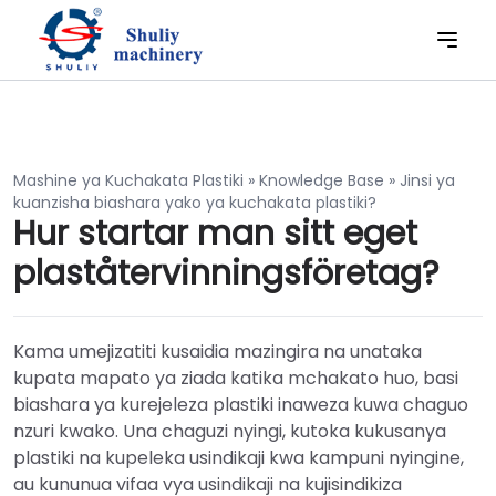
Mashine ya Kuchakata Plastiki
»
Knowledge Base
»
Jinsi ya
kuanzisha biashara yako ya kuchakata plastiki?
Hur startar man sitt eget
plaståtervinningsföretag?
Kama umejizatiti kusaidia mazingira na unataka
kupata mapato ya ziada katika mchakato huo, basi
biashara ya kurejeleza plastiki inaweza kuwa chaguo
nzuri kwako. Una chaguzi nyingi, kutoka kukusanya
plastiki na kupeleka usindikaji kwa kampuni nyingine,
au kununua vifaa vya usindikaji na kujisindikiza