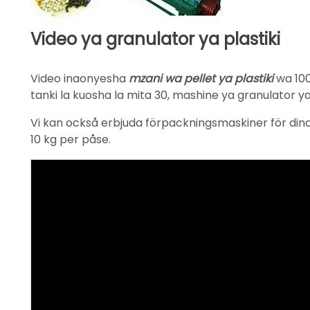
Video ya granulator ya plastiki
Video inaonyesha
mzani wa pellet ya plastiki
wa 100
tanki la kuosha la mita 30, mashine ya granulator ya 
Vi kan också erbjuda förpackningsmaskiner för dina
10 kg per påse.