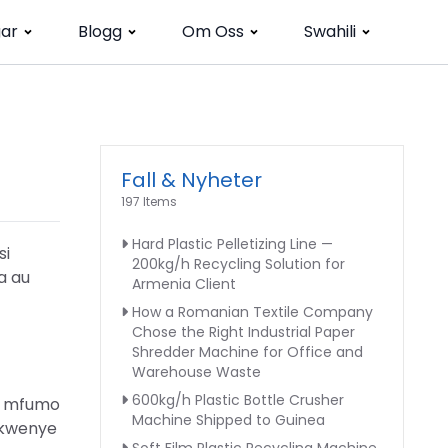
gar
Blogg
Om Oss
Swahili
Fall & Nyheter
197 Items
Hard Plastic Pelletizing Line —
si
200kg/h Recycling Solution for
a au
Armenia Client
How a Romanian Textile Company
Chose the Right Industrial Paper
Shredder Machine for Office and
Warehouse Waste
600kg/h Plastic Bottle Crusher
ia mfumo
Machine Shipped to Guinea
a kwenye