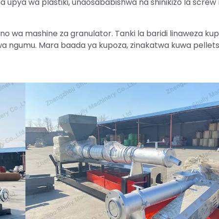
 upya wa plastiki, unaosababishwa na shinikizo la screw
ano wa mashine za granulator. Tanki la baridi linaweza ku
kuwa ngumu. Mara baada ya kupoza, zinakatwa kuwa pellet