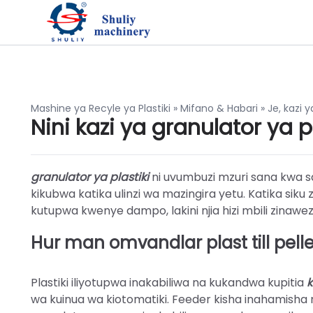
Mashine ya Recyle ya Plastiki
»
Mifano & Habari
»
Je, kazi y
Nini kazi ya granulator ya p
granulator ya plastiki
ni uvumbuzi mzuri sana kwa s
kikubwa katika ulinzi wa mazingira yetu. Katika sik
kutupwa kwenye dampo, lakini njia hizi mbili zinawez
Hur man omvandlar plast till pell
Plastiki iliyotupwa inakabiliwa na kukandwa kupitia
k
wa kuinua wa kiotomatiki. Feeder kisha inahamisha 