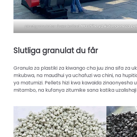
plastgranulator även kallad
Mashine ya kutengeneza pel
Slutliga granulat du får
Granula za plastiki za kiwango cha juu zina sifa za
mkubwa, na maudhui ya uchafuzi wa chini, na hupitia 
ya matumizi. Pellets hizi kwa kawaida zinaonyesha uw
mitambo, na kufanya zitumike sana katika uzalishaji