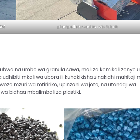
let
plastpelletsmaskin i vår fabrik
 ukubwa na umbo wa granula sawa, mali za kemikali zenye u
udhibiti mkali wa ubora ili kuhakikisha zinakidhi mahitaji
ezo mzuri wa mtiririko, upinzani wa joto, na utendaji wa
 wa bidhaa mbalimbali za plastiki.