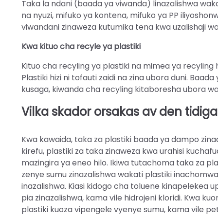
Taka la ndani (baada ya viwanda) linazalishwa wakati 
na nyuzi, mifuko ya kontena, mifuko ya PP iliyoshonwa
viwandani zinaweza kutumika tena kwa uzalishaji wa
Kwa kituo cha recyle ya plastiki
Kituo cha recyling ya plastiki na mimea ya recyli
Plastiki hizi ni tofauti zaidi na zina ubora duni. Ba
kusaga, kiwanda cha recyling kitaboresha ubora w
Vilka skador orsakas av den tidig
Kwa kawaida, taka za plastiki baada ya dampo zinach
kirefu, plastiki za taka zinaweza kwa urahisi kuch
mazingira ya eneo hilo. Ikiwa tutachoma taka za plas
zenye sumu zinazalishwa wakati plastiki inachomw
inazalishwa. Kiasi kidogo cha toluene kinapelekea u
pia zinazalishwa, kama vile hidrojeni kloridi. Kwa k
plastiki kuoza vipengele vyenye sumu, kama vile pe