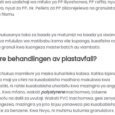
wa uzalishaji wa mifuko ya PP iliyoshonwa, PP raffia, nyuz
, nyuzi za PP, nk. Pellets za PP zilizorejelewa na granulat
 filamu.
ng hukusanya taka za baada ya matumizi na baada ya viwan
ada ya mfululizo wa matibabu kama vile kupanga, kusafisha n
a granuli kwa kuongeza masterbatch au viambato.
are behandlingen av plastavfall?
ukua mamilioni ya miaka kuharibika kabisa. Katika kipindi
afua maji ya chini na kusababisha madhara makubwa kwa
tiki, ni rahisi kusababisha uharibifu kwa mazingira ya ang
a. Kwa mfano, wakati
polystyrene
inachomwa, toluene
pofu na dalili za uvutaji. Wakati PVC inachomwa, gesi zen
uongezea, mazingira ya joto la juu yanaweza pia kusababish
te za benzene. Kwa hivyo, ni muhimu kutumia granulators