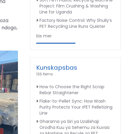
Soft Film Plastic Recycling Machine
 na
Project: Film Crushing & Washing
Line for Uganda
poza
Factory Noise Control: Why Shuliy’s
PET Recycling Line Runs Quieter
s ndogo,
läs mer
Kunskapsbas
126 Items
How to Choose the Right Scrap
Rebar Straightener
Flake-to-Pellet Sync: How Wash
Purity Protects Your rPET Pelletizing
Line
Gharama ya Siri ya Uzalishaji:
Orodha Kuu ya Sehemu za Kuvaa
za Mashine za Recyle za PET