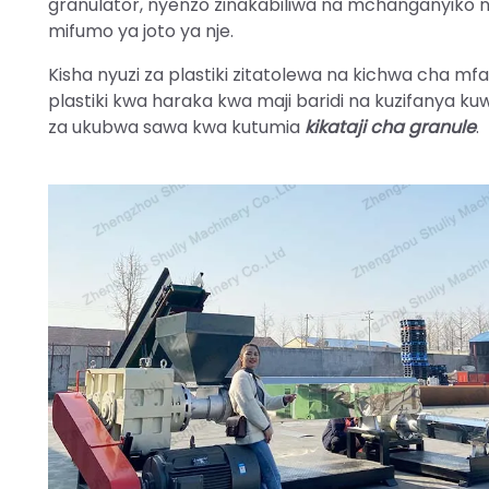
granulator, nyenzo zinakabiliwa na mchanganyiko na
mifumo ya joto ya nje.
Kisha nyuzi za plastiki zitatolewa na kichwa cha mf
plastiki kwa haraka kwa maji baridi na kuzifanya 
za ukubwa sawa kwa kutumia
kikataji cha granule
.