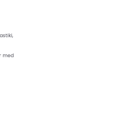
stiki,
ar med