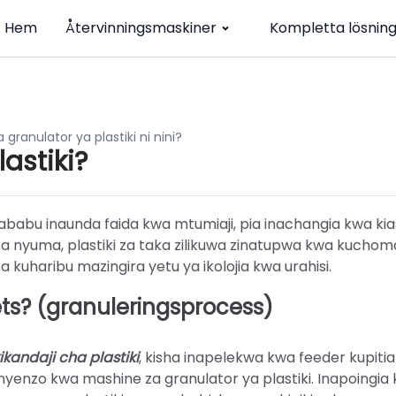
Hem
Återvinningsmaskiner
Kompletta lösnin
a granulator ya plastiki ni nini?
lastiki?
ababu inaunda faida kwa mtumiaji, pia inachangia kwa kia
u za nyuma, plastiki za taka zilikuwa zinatupwa kwa kuchom
a kuharibu mazingira yetu ya ikolojia kwa urahisi.
ets? (granuleringsprocess)
ikandaji cha plastiki
, kisha inapelekwa kwa feeder kupit
nyenzo kwa mashine za granulator ya plastiki. Inapoingi