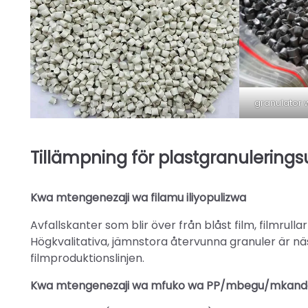
granulator w
Tillämpning för plastgranulerings
Kwa mtengenezaji wa filamu iliyopulizwa
Avfallskanter som blir över från blåst film, filmrulla
Högkvalitativa, jämnstora återvunna granuler är näs
filmproduktionslinjen.
Kwa
mtengenezaji wa mfuko wa PP/mbegu/mkand