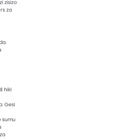
i zisizo
ors za
da.
a
 hiki
a. Gesi
ye sumu
a
 za