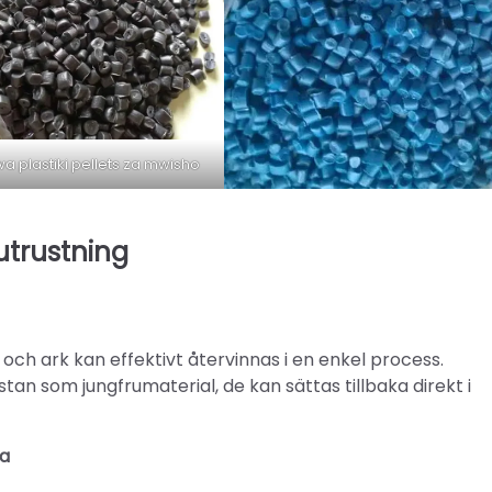
a plastiki pellets za mwisho
utrustning
r och ark kan effektivt återvinnas i en enkel process.
tan som jungfrumaterial, de kan sättas tillbaka direkt i
a