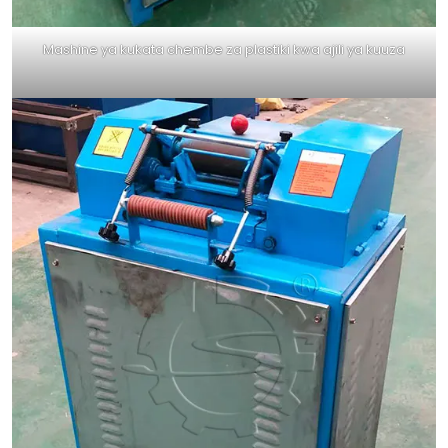
Mashine ya kukata chembe za plastiki kwa ajili ya kuuza