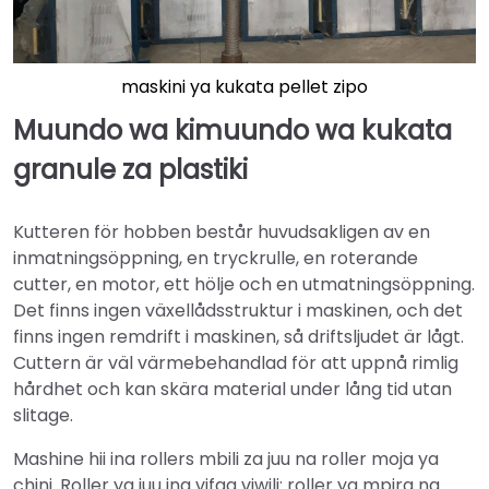
maskini ya kukata pellet zipo
Muundo wa kimuundo wa kukata
granule za plastiki
Kutteren för hobben består huvudsakligen av en
inmatningsöppning, en tryckrulle, en roterande
cutter, en motor, ett hölje och en utmatningsöppning.
Det finns ingen växellådsstruktur i maskinen, och det
finns ingen remdrift i maskinen, så driftsljudet är lågt.
Cuttern är väl värmebehandlad för att uppnå rimlig
hårdhet och kan skära material under lång tid utan
slitage.
Mashine hii ina rollers mbili za juu na roller moja ya
chini. Roller ya juu ina vifaa viwili: roller ya mpira na