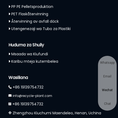
PP PE Pelletsproduktion
PET Flaskåtervinning
Återvinning av avfall däck
Utengenezaji wa Tubo za Plastiki
Huduma za Shuliy
Msaada wa Kiufundi
Karibu mteja kutembelea
Whatsapp
Wasiliana
Email
+86 19139754732
Wechat
info@recycle-plant.com
+86 19139754732
Chat
Zhengzhou Kiuchumi Maendeleo, Henan, Uchina