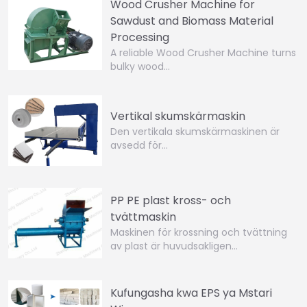
Wood Crusher Machine for
Sawdust and Biomass Material
Processing
A reliable Wood Crusher Machine turns
bulky wood…
Vertikal skumskärmaskin
Den vertikala skumskärmaskinen är
avsedd för…
PP PE plast kross- och
tvättmaskin
Maskinen för krossning och tvättning
av plast är huvudsakligen…
Kufungasha kwa EPS ya Mstari