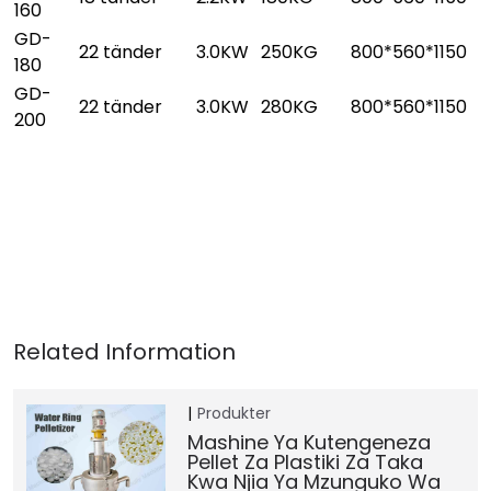
160
GD-
22 tänder
3.0KW
250KG
800*560*1150
180
GD-
22 tänder
3.0KW
280KG
800*560*1150
200
Produkter
Mashine Ya Kutengeneza
Pellet Za Plastiki Za Taka
Kwa Njia Ya Mzunguko Wa