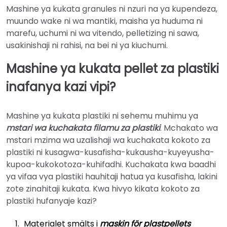
Mashine ya kukata granules ni nzuri na ya kupendeza,
muundo wake ni wa mantiki, maisha ya huduma ni
marefu, uchumi ni wa vitendo, pelletizing ni sawa,
usakinishaji ni rahisi, na bei ni ya kiuchumi.
Mashine ya kukata pellet za plastiki
inafanya kazi vipi?
Mashine ya kukata plastiki ni sehemu muhimu ya
mstari wa kuchakata filamu za plastiki
. Mchakato wa
mstari mzima wa uzalishaji wa kuchakata kokoto za
plastiki ni kusagwa-kusafisha-kukausha-kuyeyusha-
kupoa-kukokotoza-kuhifadhi. Kuchakata kwa baadhi
ya vifaa vya plastiki hauhitaji hatua ya kusafisha, lakini
zote zinahitaji kukata. Kwa hivyo kikata kokoto za
plastiki hufanyaje kazi?
Materialet smälts i
maskin för plastpellets