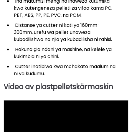
Ina matumizi mengi na inaweza kutumika
kwa kutengeneza pelleti za vifaa kama PC,
PET, ABS, PP, PE, PVC, na POM.
Distanse ya cutter ni kati ya 160mm-
300mm, urefu wa pellet unaweza
kubadilishwa na njia ya kubadilisha ni rahisi.
Hakuna gia ndani ya mashine, na kelele ya
kukimbia ni ya chini.
Cutter inatibiwa kwa mchakato maalum na
ni ya kudumu.
Video av plastpelletskärmaskin