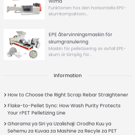
Wima
Funktionen hos den horisontella EPS-
skumkompaktorn…
EPE återvinningsmaskin för
skumgranulering
Maskin för pelletisering av avfall EPE-
skum är lämplig för…
Information
How to Choose the Right Scrap Rebar Straightener
Flake-to-Pellet Sync: How Wash Purity Protects
Your rPET Pelletizing Line
Gharama ya Siri ya Uzalishaji: Orodha Kuu ya
Sehemu za Kuvaa za Mashine za Recyle za PET