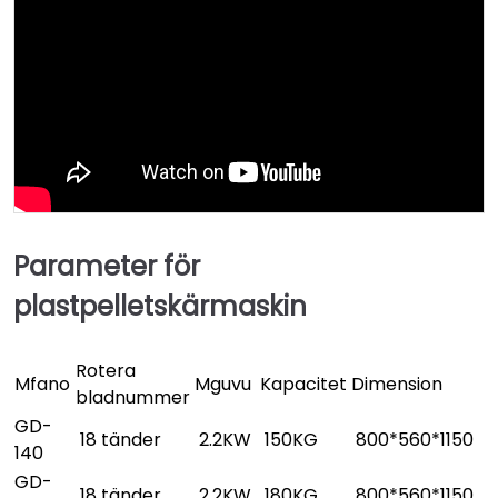
Parameter för
plastpelletskärmaskin
Rotera
Mfano
Mguvu
Kapacitet
Dimension
bladnummer
GD-
18 tänder
2.2KW
150KG
800*560*1150
140
GD-
18 tänder
2.2KW
180KG
800*560*1150