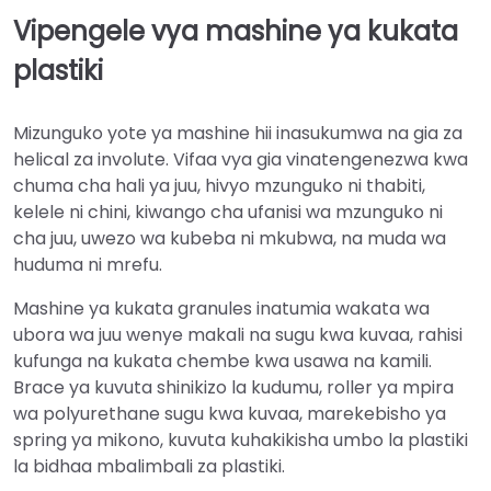
Vipengele vya mashine ya kukata
plastiki
Mizunguko yote ya mashine hii inasukumwa na gia za
helical za involute. Vifaa vya gia vinatengenezwa kwa
chuma cha hali ya juu, hivyo mzunguko ni thabiti,
kelele ni chini, kiwango cha ufanisi wa mzunguko ni
cha juu, uwezo wa kubeba ni mkubwa, na muda wa
huduma ni mrefu.
Mashine ya kukata granules inatumia wakata wa
ubora wa juu wenye makali na sugu kwa kuvaa, rahisi
kufunga na kukata chembe kwa usawa na kamili.
Brace ya kuvuta shinikizo la kudumu, roller ya mpira
wa polyurethane sugu kwa kuvaa, marekebisho ya
spring ya mikono, kuvuta kuhakikisha umbo la plastiki
la bidhaa mbalimbali za plastiki.