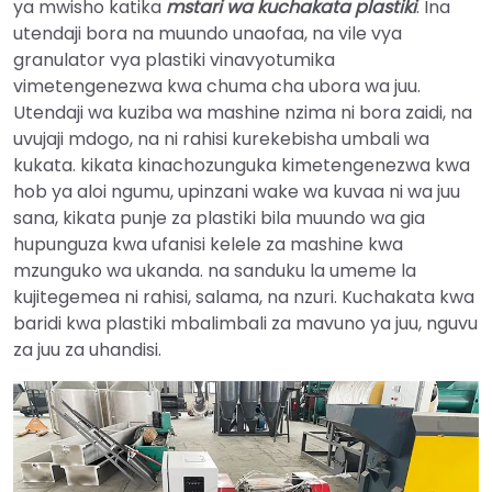
ya mwisho katika
mstari wa kuchakata plastiki
. Ina
utendaji bora na muundo unaofaa, na vile vya
granulator vya plastiki vinavyotumika
vimetengenezwa kwa chuma cha ubora wa juu.
Utendaji wa kuziba wa mashine nzima ni bora zaidi, na
uvujaji mdogo, na ni rahisi kurekebisha umbali wa
kukata. kikata kinachozunguka kimetengenezwa kwa
hob ya aloi ngumu, upinzani wake wa kuvaa ni wa juu
sana, kikata punje za plastiki bila muundo wa gia
hupunguza kwa ufanisi kelele za mashine kwa
mzunguko wa ukanda. na sanduku la umeme la
kujitegemea ni rahisi, salama, na nzuri. Kuchakata kwa
baridi kwa plastiki mbalimbali za mavuno ya juu, nguvu
za juu za uhandisi.