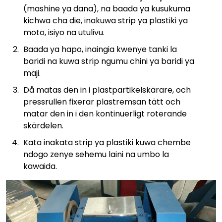
(mashine ya dana), na baada ya kusukuma
kichwa cha die, inakuwa strip ya plastiki ya
moto, isiyo na utulivu.
Baada ya hapo, inaingia kwenye tanki la
baridi na kuwa strip ngumu chini ya baridi ya
maji.
Då matas den in i plastpartikelskärare, och
pressrullen fixerar plastremsan tätt och
matar den in i den kontinuerligt roterande
skärdelen.
Kata inakata strip ya plastiki kuwa chembe
ndogo zenye sehemu laini na umbo la
kawaida.