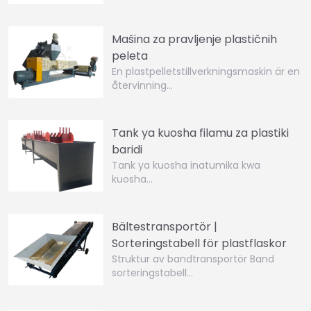
Mašina za pravljenje plastičnih
peleta
En plastpelletstillverkningsmaskin är en
återvinning…
Tank ya kuosha filamu za plastiki
baridi
Tank ya kuosha inatumika kwa
kuosha…
Bältestransportör |
Sorteringstabell för plastflaskor
Struktur av bandtransportör Band
sorteringstabell…