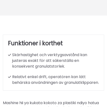
Funktioner i korthet
Skärhastighet och verktygsavstånd kan
justeras exakt för att säkerställa en
konsekvent granulatstorlek.
Relativt enkel drift, operatören kan lätt
behärska användningen av granulatklipparen.
Mashine hii ya kukata kokoto za plastiki ndiyo hatua