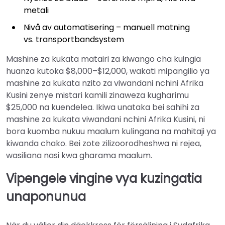
metali
Nivå av automatisering – manuell matning
vs. transportbandsystem
Mashine za kukata matairi za kiwango cha kuingia
huanza kutoka $8,000–$12,000, wakati mipangilio ya
mashine za kukata nzito za viwandani nchini Afrika
Kusini zenye mistari kamili zinaweza kugharimu
$25,000 na kuendelea. Ikiwa unataka bei sahihi za
mashine za kukata viwandani nchini Afrika Kusini, ni
bora kuomba nukuu maalum kulingana na mahitaji ya
kiwanda chako. Bei zote zilizoorodheshwa ni rejea,
wasiliana nasi kwa gharama maalum.
Vipengele vingine vya kuzingatia
unaponunua