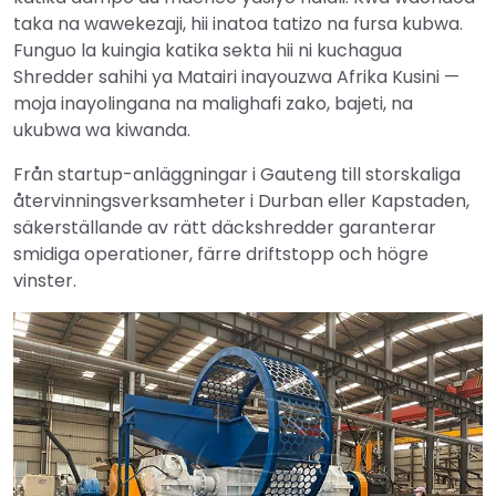
taka na wawekezaji, hii inatoa tatizo na fursa kubwa.
Funguo la kuingia katika sekta hii ni kuchagua
Shredder sahihi ya Matairi inayouzwa Afrika Kusini —
moja inayolingana na malighafi zako, bajeti, na
ukubwa wa kiwanda.
Från startup-anläggningar i Gauteng till storskaliga
återvinningsverksamheter i Durban eller Kapstaden,
säkerställande av rätt däckshredder garanterar
smidiga operationer, färre driftstopp och högre
vinster.