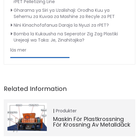
rPET Pelletizing Line
Gharama ya Siri ya Uzalishaji: Orodha Kuu ya
Sehemu za Kuvaa za Mashine za Recyle za PET
Nini Kinachofafanua Daraja la Nyuzi za rPET?
Bomba la Kukausha na Seperator Zig Zag Plastiki
Urejeaji wa Taka: Je, Zinahitajika?
läs mer
Produkter
Maskin För Plastkrossning
För Krossning Av Metalldäck