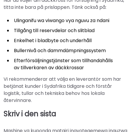
När du väljer din däckkross för försäljning i Sydafrika,
titta inte bara på prislappen. Tänk också på:
Ulinganifu wa viwango vya nguvu za ndani
Tillgång till reservdelar och slitblad
Enkelhet i bladbyte och underhåll
Bullernivå och dammdämpningssystem
Efterförsäljningstjänster som tillhandahålls
av tillverkaren av däckkrossar
Vi rekommenderar att välja en leverantör som har
betjänat kunder i Sydafrika tidigare och förstår
logistik, tullar och tekniska behov hos lokala
återvinnare.
Skriv i den sista
Mashine ya kuponda matairi inayotegemewa inauzwa