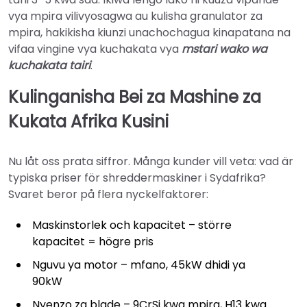
vya mpira vilivyosagwa au kulisha granulator za
mpira, hakikisha kiunzi unachochagua kinapatana na
vifaa vingine vya kuchakata vya
mstari wako wa
kuchakata tairi
.
Kulinganisha Bei za Mashine za
Kukata Afrika Kusini
Nu låt oss prata siffror. Många kunder vill veta: vad är
typiska priser för shreddermaskiner i Sydafrika?
Svaret beror på flera nyckelfaktorer:
Maskinstorlek och kapacitet – större
kapacitet = högre pris
Nguvu ya motor – mfano, 45kW dhidi ya
90kW
Nyenzo za blade – 9CrSi kwa mpira, H13 kwa