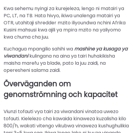
Kwa sehemu nyingi za kurejeleza, lengo ni matairi ya
PC, LT, na TB. Hata hivyo, ikiwa unalenga matairi ya
OTR, utahitaji shredder mzito iliyoundwa nchini Afrika
Kusini mahsusi kwa ajili ya mpira mzito na yaliyomo
kwa chuma cha juu.
Kuchagua mpangilio sahihi wa
mashine ya kusaga ya
viwandani
kulingana na aina ya tairi huhakikisha
maisha marefu ya blade, pato la juu zaidi, na
operesheni salama zaidi.
Överväganden om
genomströmning och kapacitet
Viunzi tofauti vya tairi za viwandani vinatoa uwezo
tofauti. Kielelezo cha kawaida kinaweza kuzalisha kilo
800/h, wakati vitengo vikubwa vinaweza kushughulikia
tani 3–5 kwa saa. Ikiwa lengo lako ni kuuza vipande