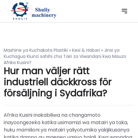
Mashine ya Kuchakata Plastiki
»
Kesi & Habari
»
Jinsi ya
Kuchagua Kiunzi sahihi cha Tairi za Viwandani kwa Mauzo
Afrika Kusini?
Hur man väljer rätt
industriell däckkross för
försäljning i Sydafrika?
Afrika Kusini inakabiliwa na changamoto
inayoongezeka katika usimamizi wa matairi ya taka,
huku mamilioni ya matairi yaliyotumika yakijikusanya
katika dampo au maeneo yasiyo halali. Kwa waondoa