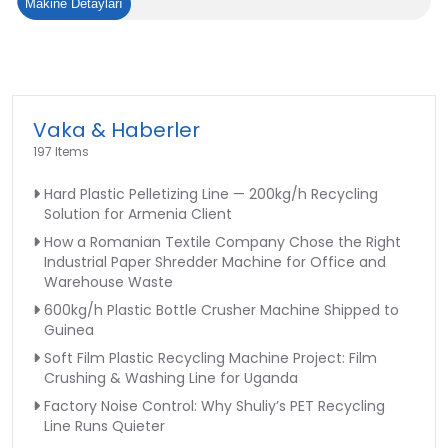
PET
Makine Detayları
Plastik
Şişe
Geri
Dönüşüm
Makinesi
Vaka & Haberler
197 Items
Hard Plastic Pelletizing Line — 200kg/h Recycling
Solution for Armenia Client
How a Romanian Textile Company Chose the Right
Industrial Paper Shredder Machine for Office and
Warehouse Waste
600kg/h Plastic Bottle Crusher Machine Shipped to
Guinea
Soft Film Plastic Recycling Machine Project: Film
Crushing & Washing Line for Uganda
Factory Noise Control: Why Shuliy’s PET Recycling
Line Runs Quieter