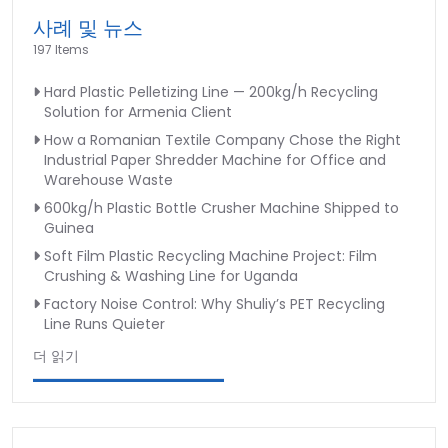
병
사례 및 뉴스
재
197 Items
활
Hard Plastic Pelletizing Line — 200kg/h Recycling
용
Solution for Armenia Client
기
How a Romanian Textile Company Chose the Right
계
Industrial Paper Shredder Machine for Office and
Warehouse Waste
600kg/h Plastic Bottle Crusher Machine Shipped to
Guinea
Soft Film Plastic Recycling Machine Project: Film
Crushing & Washing Line for Uganda
Factory Noise Control: Why Shuliy’s PET Recycling
Line Runs Quieter
더 읽기