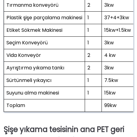
Tırmanma konveyörü
2
3kw
Plastik şişe parçalama makinesi
1
37+4+3kw
Etiket Sökmek Makinesi
1
15kw+1.5kw
Seçim Konveyörü
1
3kw
Vida Konveyör
2
4 kw
Ayrıştırma yıkama tankı
2
3kw
Sürtünmeli yıkayıcı
1
7.5kw
Suyunu alma makinesi
1
15kw
Toplam
99kw
Şişe yıkama tesisinin ana PET geri