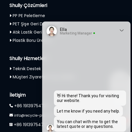
Shuliy Çözümleri
PP PE Peletleme
PET Şişe Geri Dönüşümü
Ella
Atık Lastik Geri Dönüşümü
Marketing Manager
Plastik Boru Üretimi
Shuliy Hizmetleri
Teknik Destek
Müşteri Ziyaretine Hoş Geldiniz
Whatsapp
İletişim
Email
👋 Hi there! Thank you for visiting
our website.
+86 19139754732
Wechat
Let me know if you need any help.
info@recycle-plant.com
1
You can chat with me to get the
+86 19139754732
Chat
latest quote or any questions.