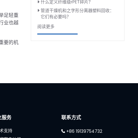
什么定义纤维级rPET碎片？
管道干燥机和之字形分离器塑料回收：
举足轻重
它们有必要吗？
行业也越
阅读更多
重要的机
立服务
联系方式
术支持
+86 19139754732