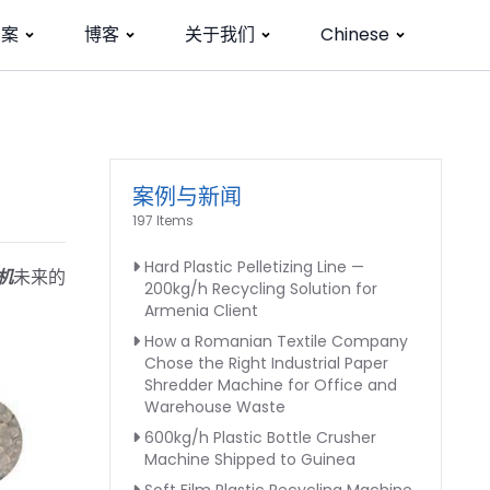
方案
博客
关于我们
Chinese
案例与新闻
197 Items
Hard Plastic Pelletizing Line —
机
未来的
200kg/h Recycling Solution for
Armenia Client
How a Romanian Textile Company
Chose the Right Industrial Paper
Shredder Machine for Office and
Warehouse Waste
600kg/h Plastic Bottle Crusher
Machine Shipped to Guinea