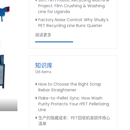
Soft Film Plastic Recycling Machine
Project: Film Crushing & Washing
Line for Uganda
Factory Noise Control: Why Shuliy’s
PET Recycling Line Runs Quieter
阅读更多
知识库
126 Items
How to Choose the Right Scrap
Rebar Straightener
Flake-to-Pellet Sync: How Wash
Purity Protects Your rPET Pelletizing
Line
生产的隐藏成本：PET回收机易损件核心
清单