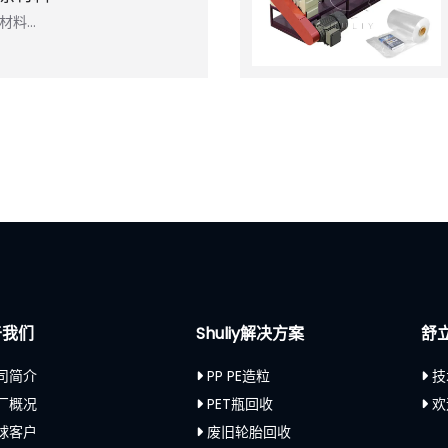
材料…
于我们
Shuliy解决方案
舒
司简介
PP PE造粒
技
厂概况
PET瓶回收
欢
球客户
废旧轮胎回收