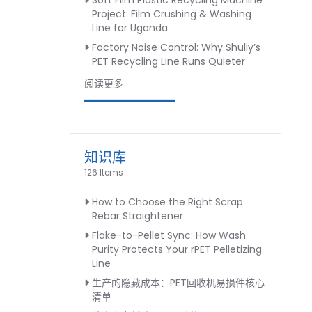
Soft Film Plastic Recycling Machine
Project: Film Crushing & Washing
Line for Uganda
Factory Noise Control: Why Shuliy’s
PET Recycling Line Runs Quieter
阅读更多
知识库
126 Items
How to Choose the Right Scrap
Rebar Straightener
Flake-to-Pellet Sync: How Wash
Purity Protects Your rPET Pelletizing
Line
生产的隐藏成本：PET回收机易损件核心
清单