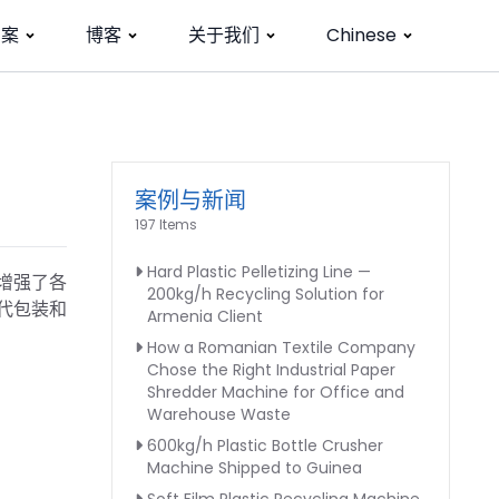
方案
博客
关于我们
Chinese
案例与新闻
197 Items
Hard Plastic Pelletizing Line —
增强了各
200kg/h Recycling Solution for
代包装和
Armenia Client
How a Romanian Textile Company
Chose the Right Industrial Paper
Shredder Machine for Office and
Warehouse Waste
600kg/h Plastic Bottle Crusher
Machine Shipped to Guinea