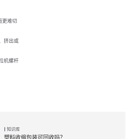
而更难切
、挤出或
粒机螺杆
知识库
塑料收缩包装可回收吗？