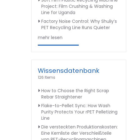
Soft Film Plastic Recycling Machine
Project: Film Crushing & Washing
Line for Uganda
Factory Noise Control: Why Shuliy’s
PET Recycling Line Runs Quieter
mehr lesen
Wissensdatenbank
126 Items
How to Choose the Right Scrap
Rebar Straightener
Flake-to-Pellet Sync: How Wash
Purity Protects Your rPET Pelletizing
Line
Die versteckten Produktionskosten:
Eine Kernliste der Verschleißteile
von PET-Recyclingmaschinen