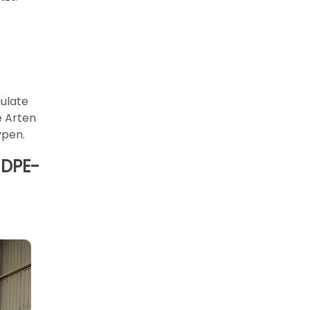
nulate
e Arten
ypen.
HDPE-