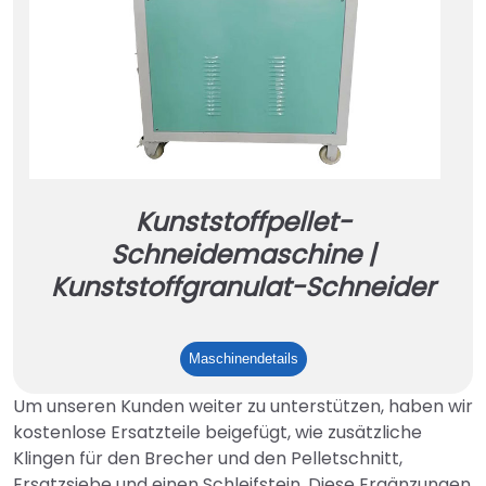
Kunststoffpellet-
Schneidemaschine |
Kunststoffgranulat-Schneider
Kunststoffpellet-
Maschinendetails
Schneidemaschine
Um unseren Kunden weiter zu unterstützen, haben wir
|
kostenlose Ersatzteile beigefügt, wie zusätzliche
Kunststoffgranulat-
Klingen für den Brecher und den Pelletschnitt,
Schneider
Ersatzsiebe und einen Schleifstein. Diese Ergänzungen