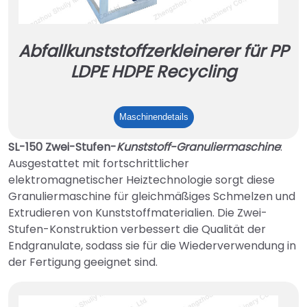
Abfallkunststoffzerkleinerer für PP
LDPE HDPE Recycling
Abfallkunststoffzerkleinerer
Maschinendetails
für
SL-150 Zwei-Stufen-
Kunststoff-Granuliermaschine
:
PP
Ausgestattet mit fortschrittlicher
LDPE
elektromagnetischer Heiztechnologie sorgt diese
HDPE
Granuliermaschine für gleichmäßiges Schmelzen und
Recycling
Extrudieren von Kunststoffmaterialien. Die Zwei-
Stufen-Konstruktion verbessert die Qualität der
Endgranulate, sodass sie für die Wiederverwendung in
der Fertigung geeignet sind.