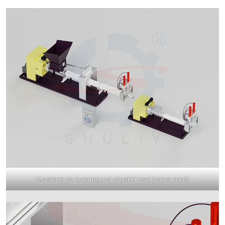
Mashine ya kupunguza plastiki kwa hatua mbili