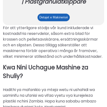
| Plastgranulatklippare
Maskin
Detajet e Makinerisë
för
För att ytterligare stödja vår kund inkluderade vi
klippning
kostnadsfria reservdelar, såsom extra blad för
av
krossen och pelletsavskärare, ersättningsskärmar
plastpellets
och en slipsten. Dessa tillägg säkerställer att
|
maskinerna förblir operativa i många år framöver,
Plastgranulatklippare
vilket minimerar stillestånd och underhållskostnader.
Kwa Nini Uchague Mashine za
Shuliy?
Hadithi ya mafanikio ya mteja wetu ni ushahidi wa
uaminifu na ufanisi wa vifaa vyetu vya kurejeleza
plastiki nchini Zambia. Hapa kuna sababu ambazo
biashara duniani kote zinatuamini: