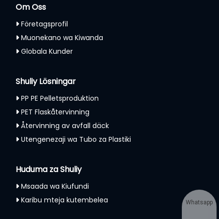
Om Oss
Företagsprofil
Muonekano wa Kiwanda
Globala Kunder
Shuliy Lösningar
PP PE Pelletsproduktion
PET Flaskåtervinning
Återvinning av avfall däck
Utengenezaji wa Tubo za Plastiki
Huduma za Shuliy
Msaada wa Kiufundi
Karibu mteja kutembelea
Whatsapp