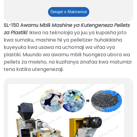
Kikosi
Detajet e Makinerisë
cha
SL-150 Awamu Mbili
Mashine ya Kutengeneza Pellets
Plastiki
za Plastiki
: Ikiwa na teknolojia ya juu ya kupasha joto
Takataka
kwa sumaku, mashine hii ya pelletizer huhakikisha
kwa
kuyeyuka kwa usawa na uchomaji wa vifaa vya
PP
plastiki. Muundo wa awamu mbili huongeza ubora wa
LDPE
pellets za mwisho, na kuzifanya zinafaa kwa matumizi
HDPE
tena katika utengenezaji.
Recyle