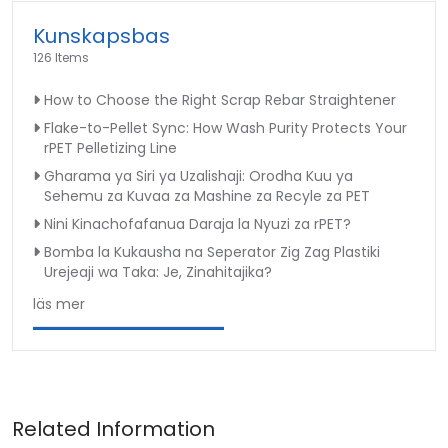
Kunskapsbas
126 Items
How to Choose the Right Scrap Rebar Straightener
Flake-to-Pellet Sync: How Wash Purity Protects Your
rPET Pelletizing Line
Gharama ya Siri ya Uzalishaji: Orodha Kuu ya
Sehemu za Kuvaa za Mashine za Recyle za PET
Nini Kinachofafanua Daraja la Nyuzi za rPET?
Bomba la Kukausha na Seperator Zig Zag Plastiki
Urejeaji wa Taka: Je, Zinahitajika?
läs mer