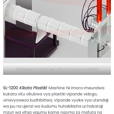
Kujoto kwa umeme kwa ajili ya kupunguza plastiki
SL-1200
Kikata Plastiki
: Mashine hii imara imeundwa
kukata vitu vikubwa vya plastiki vipande vidogo,
vinavyoweza kudhibitiwa. Vipande vyake vya utendaji
wa juu na ujenzi wa kudumu huhakikisha uchakataji
mzuri wa vifaa vigumu kama ngoma za mafuta na