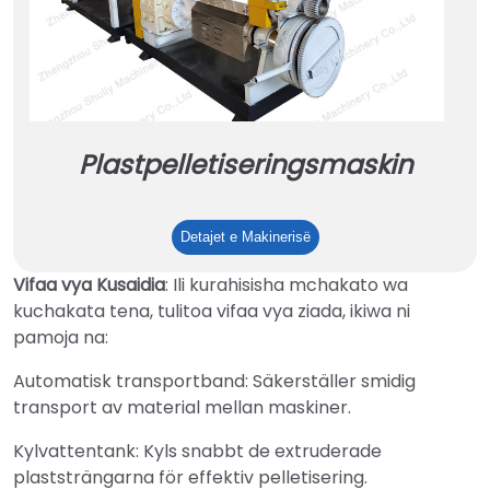
Plastpelletiseringsmaskin
Plastpelletiseringsmaskin
Detajet e Makinerisë
Vifaa vya Kusaidia
: Ili kurahisisha mchakato wa
kuchakata tena, tulitoa vifaa vya ziada, ikiwa ni
pamoja na:
Automatisk transportband: Säkerställer smidig
transport av material mellan maskiner.
Kylvattentank: Kyls snabbt de extruderade
plaststrängarna för effektiv pelletisering.