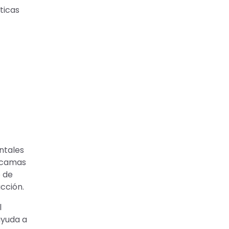
ticas
ntales
escamas
o de
ucción.
l
ayuda a