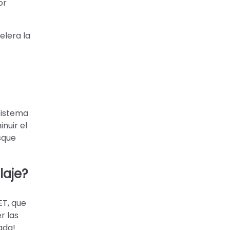
or
elera la
 sistema
nuir el
sque
laje?
ET, que
r las
ada!