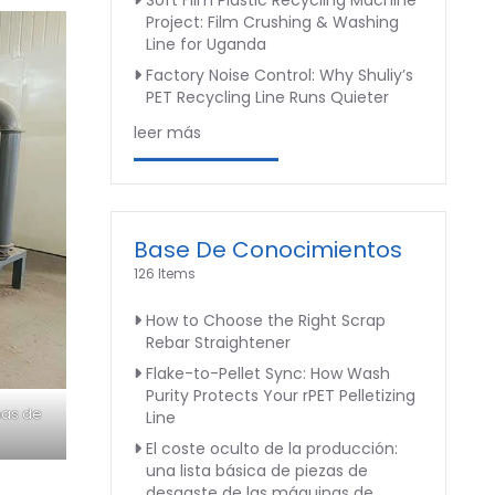
Soft Film Plastic Recycling Machine
Project: Film Crushing & Washing
Line for Uganda
Factory Noise Control: Why Shuliy’s
PET Recycling Line Runs Quieter
leer más
Base De Conocimientos
126 Items
How to Choose the Right Scrap
Rebar Straightener
Flake-to-Pellet Sync: How Wash
Purity Protects Your rPET Pelletizing
mas de
Line
El coste oculto de la producción:
una lista básica de piezas de
desgaste de las máquinas de