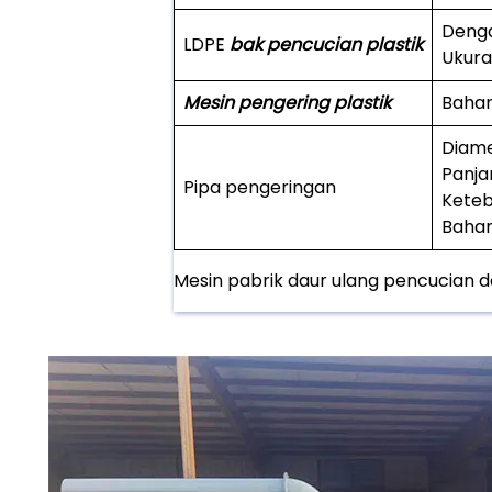
Denga
LDPE
bak pencucian plastik
Ukura
Mesin pengering plastik
Bahan 
Diame
Panja
Pipa pengeringan
Keteb
Bahan:
Mesin pabrik daur ulang pencucian d