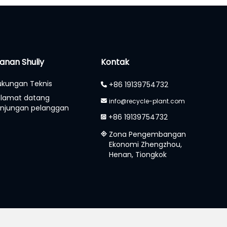
anan Shuliy
Kontak
kungan Teknis
+86 19139754732
elamat datang
info@recycle-plant.com
njungan pelanggan
+86 19139754732
Zona Pengembangan
Ekonomi Zhengzhou,
Henan, Tiongkok