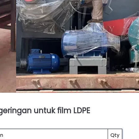
eringan untuk film LDPE
an
Qty