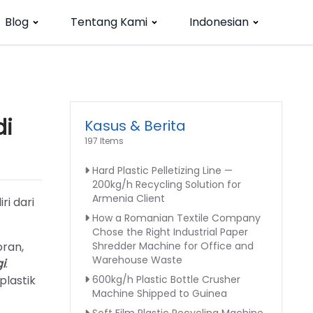
Blog
Tentang Kami
Indonesian
di
Kasus & Berita
197 Items
Hard Plastic Pelletizing Line —
200kg/h Recycling Solution for
Armenia Client
ri dari
How a Romanian Textile Company
Chose the Right Industrial Paper
oran,
Shredder Machine for Office and
Warehouse Waste
gi
.
plastik
600kg/h Plastic Bottle Crusher
Machine Shipped to Guinea