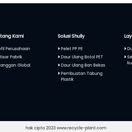
tang Kami
Solusi Shuliy
Lay
ofil Perusahaan
Pelet PP PE
Du
tisar Pabrik
Daur Ulang Botol PET
S
ku
langgan Global
Daur Ulang Ban Bekas
Pembuatan Tabung
Plastik
hak cipta 2023 www.recycle-plant.com