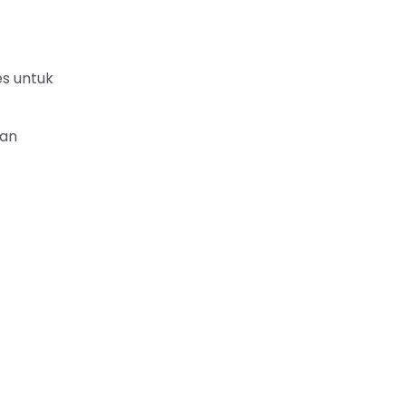
es untuk
kan