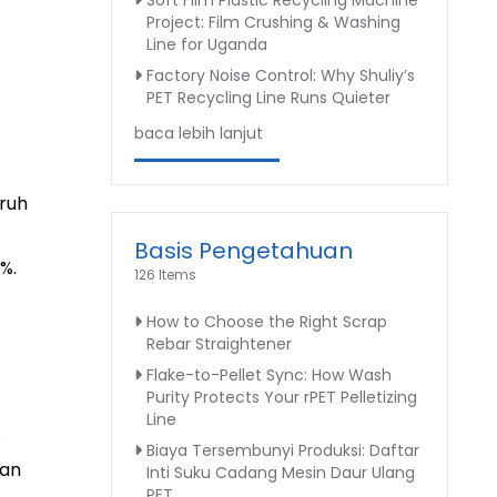
Soft Film Plastic Recycling Machine
Project: Film Crushing & Washing
Line for Uganda
Factory Noise Control: Why Shuliy’s
PET Recycling Line Runs Quieter
baca lebih lanjut
ruh
Basis Pengetahuan
%.
126 Items
How to Choose the Right Scrap
Rebar Straightener
Flake-to-Pellet Sync: How Wash
Purity Protects Your rPET Pelletizing
Line
.
Biaya Tersembunyi Produksi: Daftar
kan
Inti Suku Cadang Mesin Daur Ulang
PET