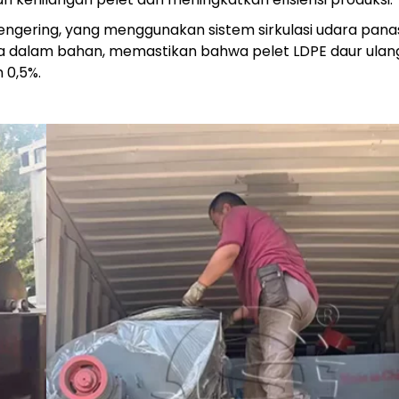
engering, yang menggunakan sistem sirkulasi udara pana
a dalam bahan, memastikan bahwa pelet LDPE daur ulan
 0,5%.