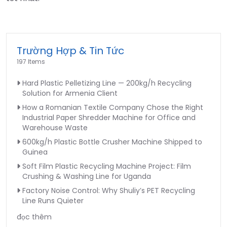
Trường Hợp & Tin Tức
197 Items
Hard Plastic Pelletizing Line — 200kg/h Recycling
Solution for Armenia Client
How a Romanian Textile Company Chose the Right
Industrial Paper Shredder Machine for Office and
Warehouse Waste
600kg/h Plastic Bottle Crusher Machine Shipped to
Guinea
Soft Film Plastic Recycling Machine Project: Film
Crushing & Washing Line for Uganda
Factory Noise Control: Why Shuliy’s PET Recycling
Line Runs Quieter
đọc thêm