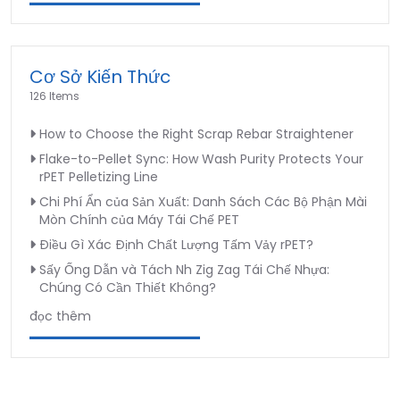
Cơ Sở Kiến Thức
126 Items
How to Choose the Right Scrap Rebar Straightener
Flake-to-Pellet Sync: How Wash Purity Protects Your
rPET Pelletizing Line
Chi Phí Ẩn của Sản Xuất: Danh Sách Các Bộ Phận Mài
Mòn Chính của Máy Tái Chế PET
Điều Gì Xác Định Chất Lượng Tấm Vảy rPET?
Sấy Ống Dẫn và Tách Nh Zig Zag Tái Chế Nhựa:
Chúng Có Cần Thiết Không?
đọc thêm