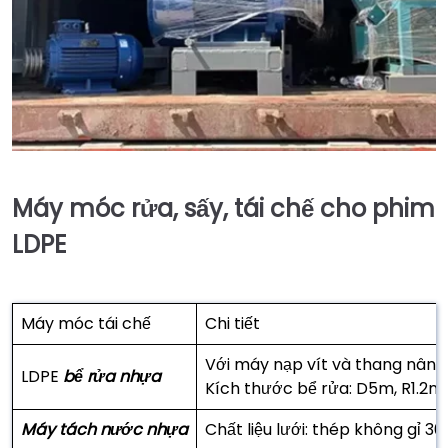
Máy móc rửa, sấy, tái chế cho phim
LDPE
Máy móc tái chế
Chi tiết
Với máy nạp vít và thang nân
LDPE
bể rửa nhựa
Kích thước bể rửa: D5m, R1.2m,
Máy tách nước nhựa
Chất liệu lưới: thép không gỉ 30