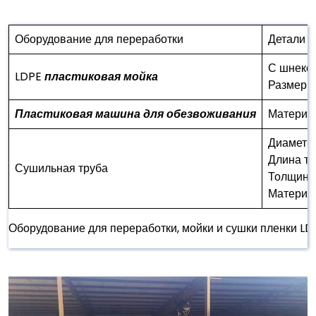
Оборудование для переработки
Детали
С шнеко
LDPE
пластиковая мойка
Размер с
Пластиковая машина для обезвоживания
Материал
Диаметр 
Длина тр
Сушильная труба
Толщина
Материал
Оборудование для переработки, мойки и сушки пленки LD