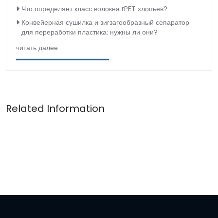
Что определяет класс волокна rPET хлопьев?
Конвейерная сушилка и зигзагообразный сепаратор
для переработки пластика: нужны ли они?
читать далее