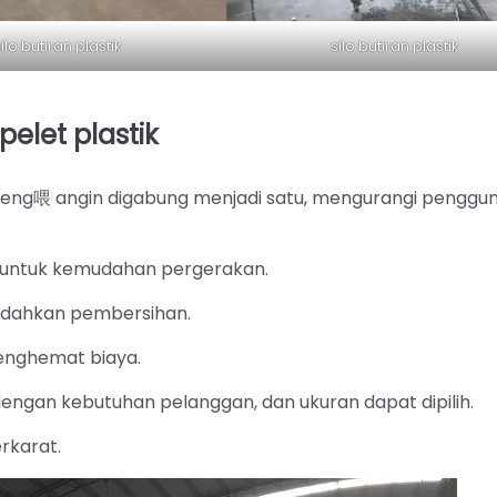
ilo butiran plastik
silo butiran plastik
let plastik
 peng喂 angin digabung menjadi satu, mengurangi penggu
r untuk kemudahan pergerakan.
udahkan pembersihan.
menghemat biaya.
engan kebutuhan pelanggan, dan ukuran dapat dipilih.
erkarat.