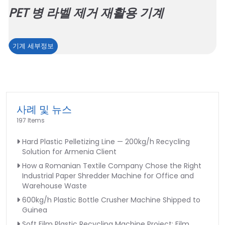
PET 병 라벨 제거 재활용 기계
PET
기계 세부정보
병
라
벨
제
거
사례 및 뉴스
재
197 Items
활
Hard Plastic Pelletizing Line — 200kg/h Recycling
용
Solution for Armenia Client
기
How a Romanian Textile Company Chose the Right
계
Industrial Paper Shredder Machine for Office and
Warehouse Waste
600kg/h Plastic Bottle Crusher Machine Shipped to
Guinea
Soft Film Plastic Recycling Machine Project: Film