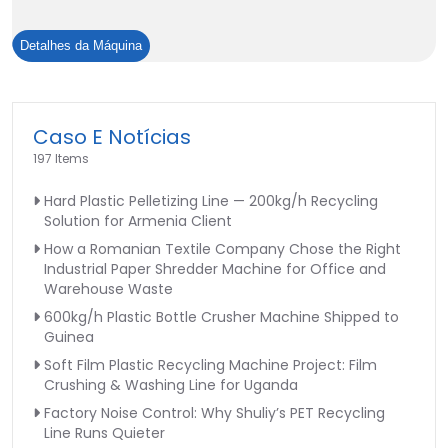
Tanque
Detalhes da Máquina
de
lavagem
a
Caso E Notícias
quente
197 Items
para
flocos
Hard Plastic Pelletizing Line — 200kg/h Recycling
de
Solution for Armenia Client
garrafa
How a Romanian Textile Company Chose the Right
PET
Industrial Paper Shredder Machine for Office and
Warehouse Waste
600kg/h Plastic Bottle Crusher Machine Shipped to
Guinea
Soft Film Plastic Recycling Machine Project: Film
Crushing & Washing Line for Uganda
Factory Noise Control: Why Shuliy’s PET Recycling
Line Runs Quieter