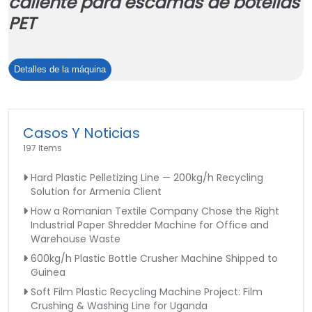
caliente para escamas de botellas
PET
Tanque
Detalles de la máquina
de
lavado
con
Casos Y Noticias
agua
197 Items
caliente
para
Hard Plastic Pelletizing Line — 200kg/h Recycling
escamas
Solution for Armenia Client
de
How a Romanian Textile Company Chose the Right
botellas
Industrial Paper Shredder Machine for Office and
PET
Warehouse Waste
600kg/h Plastic Bottle Crusher Machine Shipped to
Guinea
Soft Film Plastic Recycling Machine Project: Film
Crushing & Washing Line for Uganda