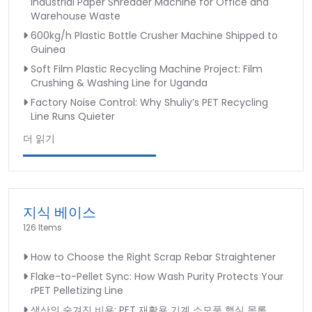
Industrial Paper Shredder Machine for Office and
Warehouse Waste
600kg/h Plastic Bottle Crusher Machine Shipped to
Guinea
Soft Film Plastic Recycling Machine Project: Film
Crushing & Washing Line for Uganda
Factory Noise Control: Why Shuliy’s PET Recycling
Line Runs Quieter
더 읽기
지식 베이스
126 Items
How to Choose the Right Scrap Rebar Straightener
Flake-to-Pellet Sync: How Wash Purity Protects Your
rPET Pelletizing Line
생산의 숨겨진 비용: PET 재활용 기계 소모품 핵심 목록