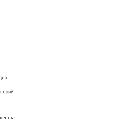
для
ктерий
ещества