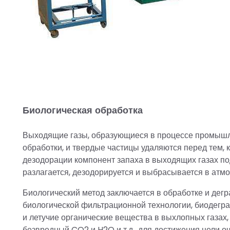
Биологическая обработка
Выходящие газы, образующиеся в процессе промышле
обработки, и твердые частицы удаляются перед тем, к
дезодорации компонент запаха в выходящих газах п
разлагается, дезодорируется и выбрасывается в атм
Биологический метод заключается в обработке и дег
биологической фильтрационной технологии, биодегра
и летучие органические вещества в выхлопных газах, 
безвредный CO2 и H2O и т.д., для достижения цели оч