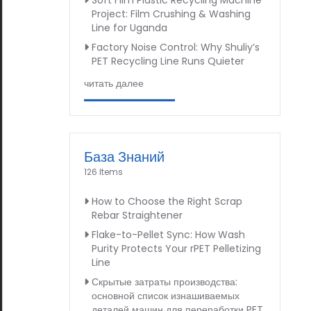
Soft Film Plastic Recycling Machine
Project: Film Crushing & Washing
Line for Uganda
Factory Noise Control: Why Shuliy’s
PET Recycling Line Runs Quieter
читать далее
База Знаний
126 Items
How to Choose the Right Scrap
Rebar Straightener
Flake-to-Pellet Sync: How Wash
Purity Protects Your rPET Pelletizing
Line
Скрытые затраты производства:
основной список изнашиваемых
деталей машин для переработки PET