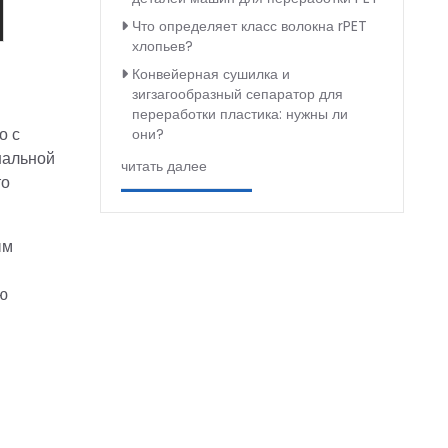
Что определяет класс волокна rPET
хлопьев?
Конвейерная сушилка и
зигзагообразный сепаратор для
переработки пластика: нужны ли
о с
они?
нальной
читать далее
то
ым
ю