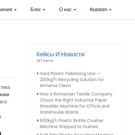
шения
Блог
О нас
Russian
Кейсы И Новости
197 Items
Hard Plastic Pelletizing Line —
200kg/h Recycling Solution for
Armenia Client
стика
тика
How a Romanian Textile Company
Chose the Right Industrial Paper
его
Shredder Machine for Office and
Warehouse Waste
у
600kg/h Plastic Bottle Crusher
Machine Shipped to Guinea