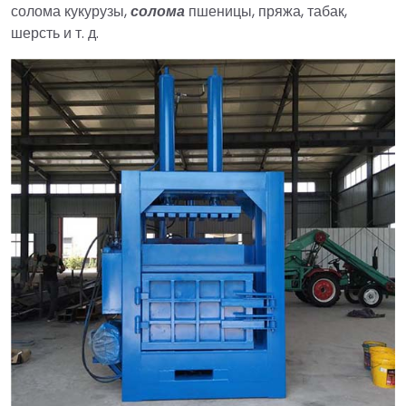
солома кукурузы,
солома
пшеницы, пряжа, табак,
шерсть и т. д.