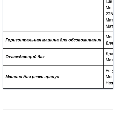
1.3ви
Метод
225 
Мате
Мате
Мощно
Горизонтальная машина для обезвоживания
Для 
Длин
Охлаждающий бак
Мате
Регу
Машина для резки гранул
Мощно
Ножи