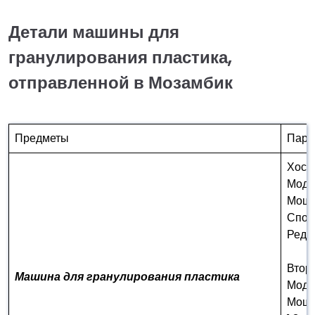
Детали машины для
гранулирования пластика,
отправленной в Мозамбик
Предметы
Пара
Хост
Моде
Мощно
Спос
Реду
Втор
Машина для гранулирования пластика
Модел
Мощно