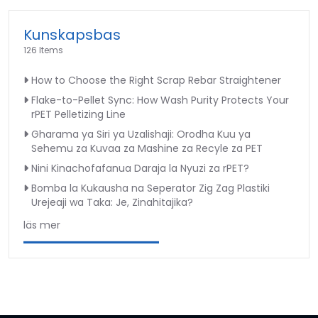
Kunskapsbas
126 Items
How to Choose the Right Scrap Rebar Straightener
Flake-to-Pellet Sync: How Wash Purity Protects Your
rPET Pelletizing Line
Gharama ya Siri ya Uzalishaji: Orodha Kuu ya
Sehemu za Kuvaa za Mashine za Recyle za PET
Nini Kinachofafanua Daraja la Nyuzi za rPET?
Bomba la Kukausha na Seperator Zig Zag Plastiki
Urejeaji wa Taka: Je, Zinahitajika?
läs mer