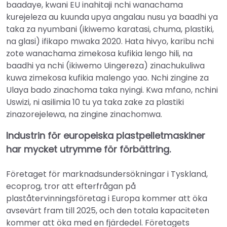
baadaye, kwani EU inahitaji nchi wanachama
kurejeleza au kuunda upya angalau nusu ya baadhi ya
taka za nyumbani (ikiwemo karatasi, chuma, plastiki,
na glasi) ifikapo mwaka 2020. Hata hivyo, karibu nchi
zote wanachama zimekosa kufikia lengo hili, na
baadhi ya nchi (ikiwemo Uingereza) zinachukuliwa
kuwa zimekosa kufikia malengo yao. Nchi zingine za
Ulaya bado zinachoma taka nyingi. Kwa mfano, nchini
Uswizi, ni asilimia 10 tu ya taka zake za plastiki
zinazorejelewa, na zingine zinachomwa.
Industrin för europeiska plastpelletmaskiner
har mycket utrymme för förbättring.
Företaget för marknadsundersökningar i Tyskland,
ecoprog, tror att efterfrågan på
plaståtervinningsföretag i Europa kommer att öka
avsevärt fram till 2025, och den totala kapaciteten
kommer att öka med en fjärdedel. Företagets