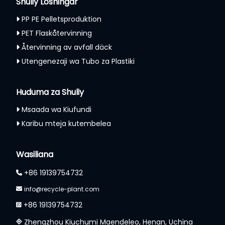
Shuliy Lösningar
PP PE Pelletsproduktion
PET Flaskåtervinning
Återvinning av avfall däck
Utengenezaji wa Tubo za Plastiki
Huduma za Shuliy
Msaada wa Kiufundi
Karibu mteja kutembelea
Wasiliana
+86 19139754732
info@recycle-plant.com
+86 19139754732
Zhengzhou Kiuchumi Maendeleo, Henan, Uchina