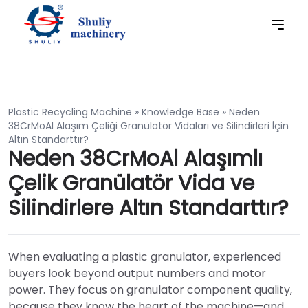
Plastic Recycling Machine
»
Knowledge Base
»
Neden
38CrMoAl Alaşım Çeliği Granülatör Vidaları ve Silindirleri İçin
Altın Standarttır?
Neden 38CrMoAl Alaşımlı
Çelik Granülatör Vida ve
Silindirlere Altın Standarttır?
When evaluating a plastic granulator, experienced
buyers look beyond output numbers and motor
power. They focus on granulator component quality,
because they know the heart of the machine—and