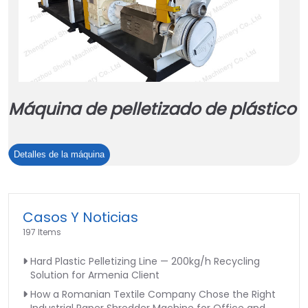
Máquina de pelletizado de plástico
Máquina
Detalles de la máquina
de
pelletizado
de
Casos Y Noticias
plástico
197 Items
Hard Plastic Pelletizing Line — 200kg/h Recycling
Solution for Armenia Client
How a Romanian Textile Company Chose the Right