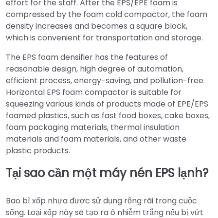
effort for the staff. After the EPS/EPE foam is
compressed by the foam cold compactor, the foam
density increases and becomes a square block,
which is convenient for transportation and storage.
The EPS foam densifier has the features of
reasonable design, high degree of automation,
efficient process, energy-saving, and pollution-free.
Horizontal EPS foam compactor is suitable for
squeezing various kinds of products made of EPE/EPS
foamed plastics, such as fast food boxes, cake boxes,
foam packaging materials, thermal insulation
materials and foam materials, and other waste
plastic products.
Tại sao cần một máy nén EPS lạnh?
Bao bì xốp nhựa được sử dụng rộng rãi trong cuộc
sống. Loại xốp này sẽ tạo ra ô nhiễm trắng nếu bị vứt