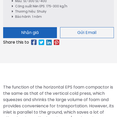
Mẫu: SL-300 SL-400
Công suất Nén EPS: 175-300 kg/h
Thương hiệu: Shuliy
Bảo hành: 1 năm
Nhận giá
Gửi Email
The function of the horizontal EPS foam compactor is
the same as that of the vertical cold press, which
squeezes and shrinks the large volume of foam and
provides convenience for transportation. However, its
inlet is parallel to the ground, which saves a lot of