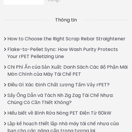
Thông tin
How to Choose the Right Scrap Rebar Straightener
Flake-to-Pellet Sync: How Wash Purity Protects
Your rPET Pelletizing Line
Chi Phí Ẩn của Sản Xuất: Danh Sách Các Bộ Phận Mài
Mòn Chính của Máy Tái Chế PET
Điều Gì Xác Định Chất Lượng Tấm Vảy rPET?
Sấy Ống Dẫn và Tách Nh Zig Zag Tái Chế Nhựa:
Chúng Có Cần Thiết Không?
Hiểu biết về Bình Rửa Nóng PET Điện Từ 60kW
Lập kế hoạch thiết lập nhà máy tái chế nhựa của
bạn cho các nâng cấp trong tương lai