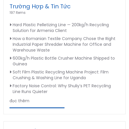
Trường Hợp & Tin Tức
197 Items
Hard Plastic Pelletizing Line — 200kg/h Recycling
Solution for Armenia Client
How a Romanian Textile Company Chose the Right
Industrial Paper Shredder Machine for Office and
Warehouse Waste
600kg/h Plastic Bottle Crusher Machine Shipped to
Guinea
Soft Film Plastic Recycling Machine Project: Film
Crushing & Washing Line for Uganda
Factory Noise Control: Why Shuliy’s PET Recycling
Line Runs Quieter
đọc thêm