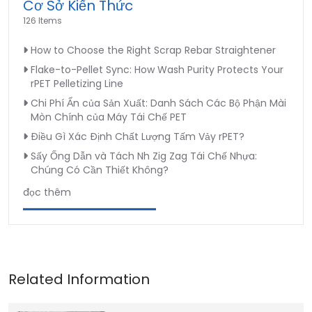
Cơ Sở Kiến Thức
126 Items
How to Choose the Right Scrap Rebar Straightener
Flake-to-Pellet Sync: How Wash Purity Protects Your
rPET Pelletizing Line
Chi Phí Ẩn của Sản Xuất: Danh Sách Các Bộ Phận Mài
Mòn Chính của Máy Tái Chế PET
Điều Gì Xác Định Chất Lượng Tấm Vảy rPET?
Sấy Ống Dẫn và Tách Nh Zig Zag Tái Chế Nhựa:
Chúng Có Cần Thiết Không?
đọc thêm