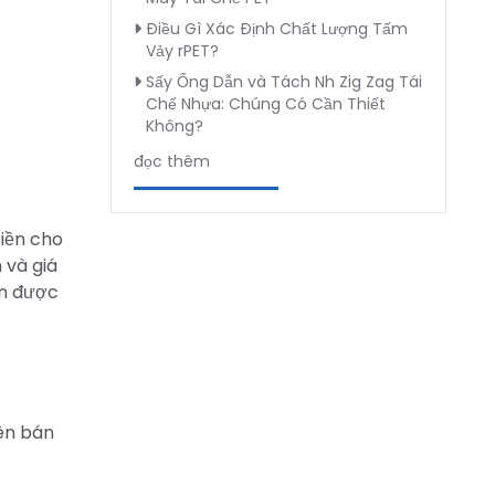
Điều Gì Xác Định Chất Lượng Tấm
Vảy rPET?
Sấy Ống Dẫn và Tách Nh Zig Zag Tái
Chế Nhựa: Chúng Có Cần Thiết
Không?
đọc thêm
tiền cho
 và giá
ạn được
iên bán