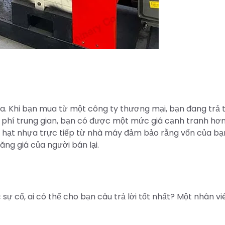
ựa. Khi bạn mua từ một công ty thương mại, bạn đang trả 
 phí trung gian, bạn có được một mức giá cạnh tranh hơn
o hạt nhựa trực tiếp từ nhà máy đảm bảo rằng vốn của b
ăng giá của người bán lại.
sự cố, ai có thể cho bạn câu trả lời tốt nhất? Một nhân v