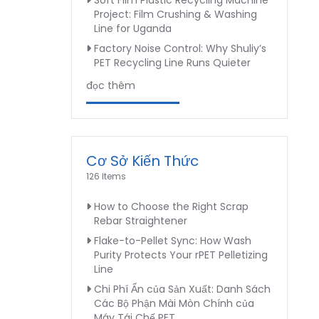
Soft Film Plastic Recycling Machine
Project: Film Crushing & Washing
Line for Uganda
Factory Noise Control: Why Shuliy’s
PET Recycling Line Runs Quieter
đọc thêm
Cơ Sở Kiến Thức
126 Items
How to Choose the Right Scrap
Rebar Straightener
Flake-to-Pellet Sync: How Wash
Purity Protects Your rPET Pelletizing
Line
Chi Phí Ẩn của Sản Xuất: Danh Sách
Các Bộ Phận Mài Mòn Chính của
Máy Tái Chế PET