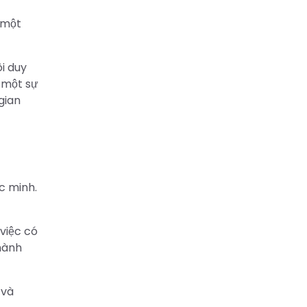
 một
i duy
 một sự
gian
c minh.
việc có
thành
 và