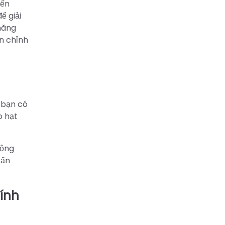
iến
ể giải
năng
àn chỉnh
 bạn có
o hạt
động
 ấn
hính