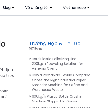
Blog
Về chúng tôi
Vietnamese
do
Trường Hợp & Tin Tức
197 Items
Hard Plastic Pelletizing Line —
200kg/h Recycling Solution for
Armenia Client
ết định
mua trực
How a Romanian Textile Company
Chose the Right Industrial Paper
Shredder Machine for Office and
Warehouse Waste
khoản
 xuất
600kg/h Plastic Bottle Crusher
Machine Shipped to Guinea